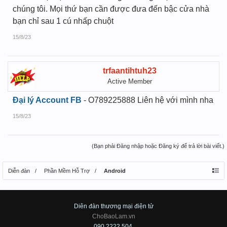
chúng tôi. Mọi thứ bạn cần được đưa đến bậc cửa nhà
bạn chỉ sau 1 cú nhấp chuột
15/8/23
trfaantihtuh23
Active Member
Đại lý Account FB
- O789225888 Liên hệ với mình nha
15/8/23
(Bạn phải Đăng nhập hoặc Đăng ký để trả lời bài viết.)
Diễn đàn
Phần Mềm Hỗ Trợ
Android
Diên đàn thương mại điện tử
ChoBaoLam.vn
090.2222.504.