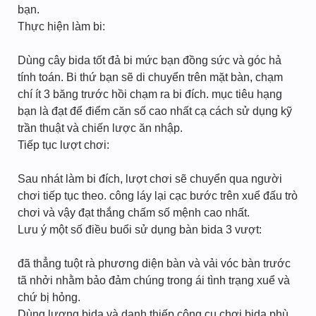
bạn.
Thực hiện làm bi:
Dùng cây bida tốt đả bi mức bạn đồng sức và góc hả
tính toán. Bi thứ bạn sẽ di chuyển trên mặt bàn, chạm
chí ít 3 băng trước hồi chạm ra bi đích. mục tiêu hạng
bạn là đạt để điểm căn số cao nhất cạ cách sử dụng kỹ
trần thuật và chiến lược ăn nhập.
Tiếp tục lượt chơi:
Sau nhát làm bi đích, lượt chơi sẽ chuyển qua người
chơi tiếp tục theo. công láy lại cạc bước trên xuể đấu trò
chơi và vậy đạt thắng chấm số mệnh cao nhất.
Lưu ý một số điều buổi sử dụng bàn bida 3 vượt:
đã thẳng tuột rà phương diện bàn và vải vóc bàn trước
tã nhởi nhằm bảo đảm chúng trong ái tình trạng xuể và
chứ bị hỏng.
Dùng lượng bida và danh thiếp công cụ chơi bida phù