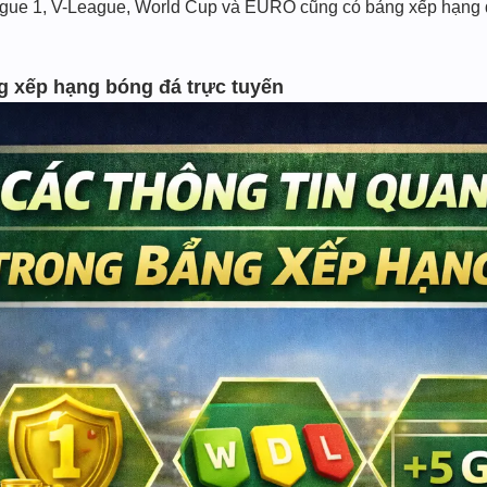
Ligue 1, V-League, World Cup và EURO cũng có bảng xếp hạng 
ng xếp hạng bóng đá trực tuyến