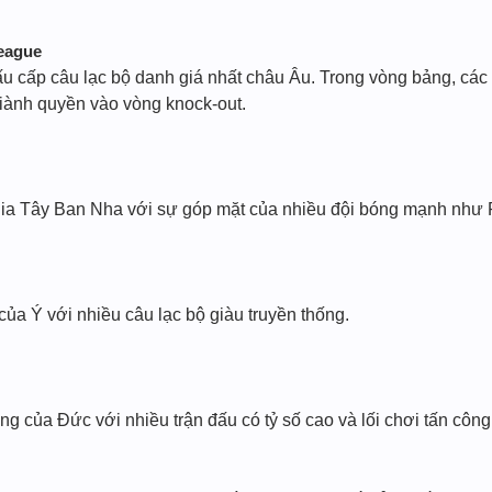
eague
u cấp câu lạc bộ danh giá nhất châu Âu. Trong vòng bảng, các
giành quyền vào vòng knock-out.
 gia Tây Ban Nha với sự góp mặt của nhiều đội bóng mạnh như R
của Ý với nhiều câu lạc bộ giàu truyền thống.
ếng của Đức với nhiều trận đấu có tỷ số cao và lối chơi tấn côn