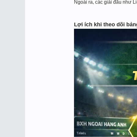
Ngoài ra, các giải đấu như 
Lợi ích khi theo dõi bả