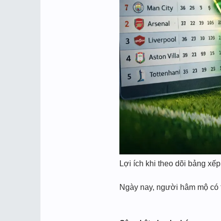
Lợi ích khi theo dõi bảng xế
Ngày nay, người hâm mộ có t