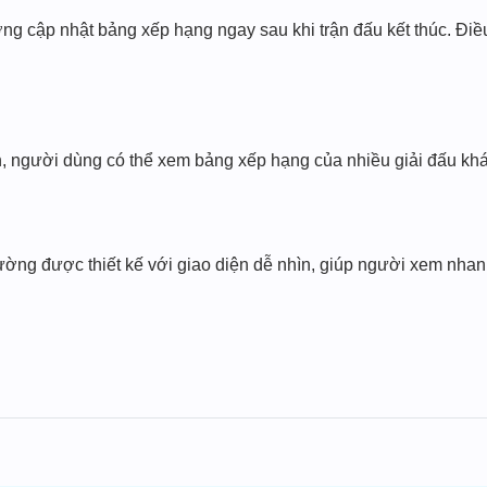
ng cập nhật bảng xếp hạng ngay sau khi trận đấu kết thúc. Điề
ản, người dùng có thể xem bảng xếp hạng của nhiều giải đấu kh
ờng được thiết kế với giao diện dễ nhìn, giúp người xem nhan