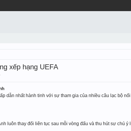
ảng xếp hạng UEFA
.
nh
ấp dẫn nhất hành tinh với sự tham gia của nhiều câu lạc bộ nổi
h luôn thay đổi liên tục sau mỗi vòng đấu và thu hút sự chú ý