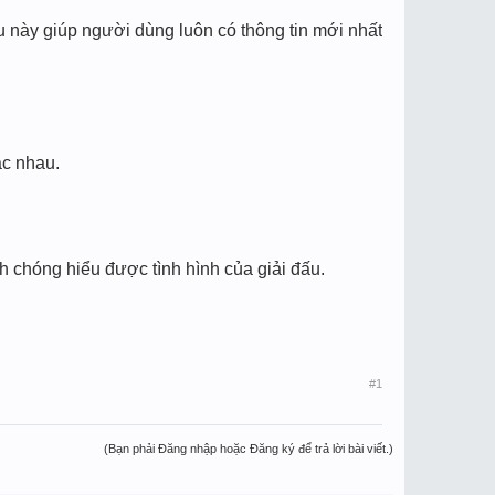
u này giúp người dùng luôn có thông tin mới nhất
ác nhau.
h chóng hiểu được tình hình của giải đấu.
#1
(Bạn phải Đăng nhập hoặc Đăng ký để trả lời bài viết.)