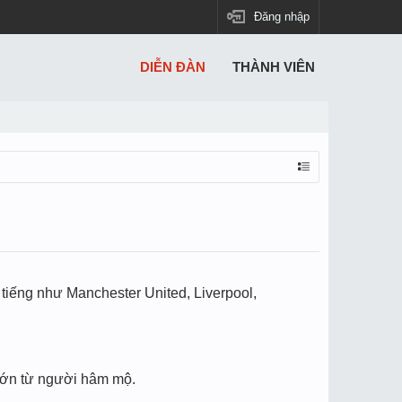
Đăng nhập
DIỄN ĐÀN
THÀNH VIÊN
 tiếng như Manchester United, Liverpool,
 lớn từ người hâm mộ.