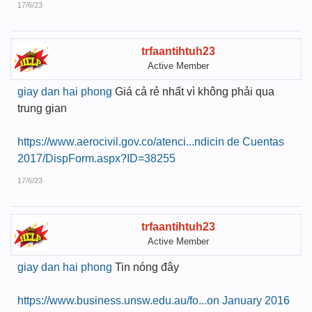
17/6/23
trfaantihtuh23
Active Member
giay dan hai phong
Giá cả rẻ nhất vì không phải qua
trung gian
https://www.aerocivil.gov.co/atenci...ndicin de Cuentas
2017/DispForm.aspx?ID=38255
17/6/23
trfaantihtuh23
Active Member
giay dan hai phong
Tin nóng đây
https://www.business.unsw.edu.au/fo...on January 2016