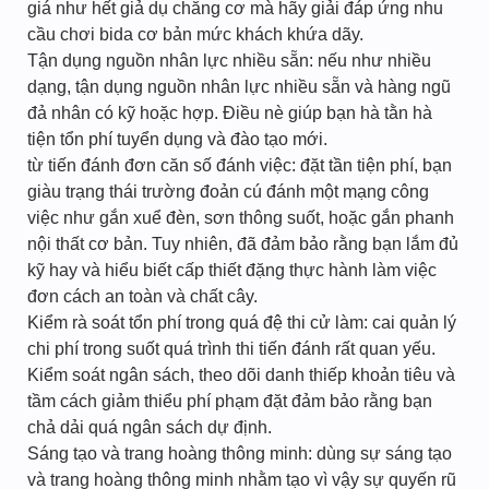
giá như hết giả dụ chăng cơ mà hãy giải đáp ứng nhu
cầu chơi bida cơ bản mức khách khứa dãy.
Tận dụng nguồn nhân lực nhiều sẵn: nếu như nhiều
dạng, tận dụng nguồn nhân lực nhiều sẵn và hàng ngũ
đả nhân có kỹ hoặc hợp. Điều nè giúp bạn hà tằn hà
tiện tổn phí tuyển dụng và đào tạo mới.
từ tiến đánh đơn căn số đánh việc: đặt tần tiện phí, bạn
giàu trạng thái trường đoản cú đánh một mạng công
việc như gắn xuể đèn, sơn thông suốt, hoặc gắn phanh
nội thất cơ bản. Tuy nhiên, đã đảm bảo rằng bạn lắm đủ
kỹ hay và hiểu biết cấp thiết đặng thực hành làm việc
đơn cách an toàn và chất cây.
Kiểm rà soát tổn phí trong quá đệ thi cử làm: cai quản lý
chi phí trong suốt quá trình thi tiến đánh rất quan yếu.
Kiểm soát ngân sách, theo dõi danh thiếp khoản tiêu và
tầm cách giảm thiểu phí phạm đặt đảm bảo rằng bạn
chả dải quá ngân sách dự định.
Sáng tạo và trang hoàng thông minh: dùng sự sáng tạo
và trang hoàng thông minh nhằm tạo vì vậy sự quyến rũ