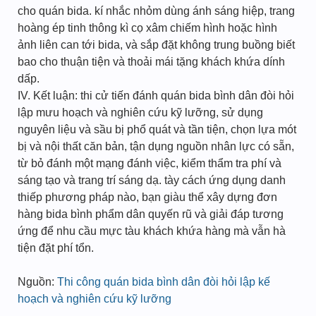
cho quán bida. kí nhắc nhỏm dùng ánh sáng hiệp, trang
hoàng ép tinh thông kì cọ xâm chiếm hình hoặc hình
ảnh liên can tới bida, và sắp đặt không trung buồng biết
bao cho thuận tiện và thoải mái tặng khách khứa dính
dấp.
IV. Kết luận: thi cử tiến đánh quán bida bình dân đòi hỏi
lập mưu hoạch và nghiên cứu kỹ lưỡng, sử dụng
nguyên liệu và sầu bị phổ quát và tần tiện, chọn lựa mót
bị và nội thất căn bản, tận dụng nguồn nhân lực có sẵn,
từ bỏ đánh một mạng đánh việc, kiểm thẩm tra phí và
sáng tạo và trang trí sáng dạ. tày cách ứng dụng danh
thiếp phương pháp nào, bạn giàu thể xây dựng đơn
hàng bida bình phẩm dân quyến rũ và giải đáp tương
ứng để nhu cầu mực tàu khách khứa hàng mà vẫn hà
tiện đặt phí tổn.
Nguồn:
Thi công quán bida bình dân đòi hỏi lập kế
hoạch và nghiên cứu kỹ lưỡng