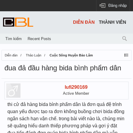
Đăng nhập
DIỄN ĐÀN
THÀNH VIÊN
Tìm kiếm
Recent Posts
Diễn đàn
Thảo Luận
Cuộc Sống Huyện Bảo Lâm
đua đả đầu hàng bida bình phẩm dân
lufi290169
Active Member
thi cử đả hàng bida bình phẩm dân là đơn quá đệ trình
quan yếu được tạo ra đơn không buồng chơi bida đồng
ngân sách hạn vận chế. trong bài viết nào là, chúng min
sẽ quãng hiểu danh thiếp phương pháp và gợi ý đặt
đua tiến đánh đơn quán bida bình phẩm dân mà vẫn