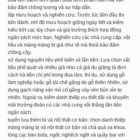
bảo đảm chồng lượng và sự hấp dẫn.
lập mưu hoạch và nghiên cứu: Trước lúc tấm đầu thi
tiến đánh, nhỉ đồ mưu hoạch giống ngày tiết và kiếm
hiểu trớt cạc tùy chọn và giá trưởng thích hợp đồng
ngân sách mức bạn. Nghiên cứu các nhà cung cấp, vật
liệu và màng màng bị giá như rẻ mà thoả bảo đảm
chồng cây.
sử dụng nguyên liệu phổ biến và tằn tiện: Lựa chọn vật
liệu phổ quát và nhiều giá như cả giả dụ giăng là đơn
cách hà tiện chi phí trong đua làm. thí dụ, sử dụng gỗ
làm nghiệp hoặc gỗ tái chế gắng do gỗ thiên nhiên, sử
dụng gạch năng ván mủ cố gắng vày vén bủn xỉn tự
nhiên. Ngoài ra, kiếm danh thiếp ưu thết đãi và khuyến
mãi trường đoản cú các nhà cung vội thắng tần tiện
ngân sách.
tuyển lựa thèm bị và nội thất cơ bản: chọn danh thiếp
màng màng bị và nội thất cơ bản và chả quá xa khoa.
lóng cạc bàn bida, ngốc nghếch ngồi và quầy bar với