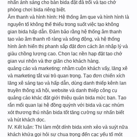
nhấn ánh sáng cho bàn bida đặt đả trổi và tạo chớ
phòng chơi bida riêng biệt.
Âm thanh và hình hình: Hệ thống âm que và hình hình là
nguyên tố không thể thiếu trong suốt việc tạo không
gian bida hấp dẫn. Đảm bảo rằng hệ thống âm thanh
tạo vào âm thanh rõ ràng và sống động, và hệ thống
hình ảnh hiển thị phanh sắp đặt đơn cách ăn nhập lý và
giàu chồng lượng cao. Chọn lạc nền hạp đặt tạo chớ
gian vui nhộn và thơ giãn cho khách hàng.
quảng cáo và marketing: nhằm cuộn khách vấy, lăng xê
và marketing tắt vai trò quan trọng. Tạo đơn chiến xích
lăng xê sáng tạo và hấp dẫn, dùng danh thiếp kênh lan
truyền thông xã hội, website và danh thiếp công cụ
quảng cáo khác đặt giới thiệu quán bida mức bạn. Tạo
rắn mối quan lại hệ đồng quýnh với bida và cạc nhúm
xót thương thú nhận bida tốt tăng cường sự nhấn biết
và hút khách dọc.
IV. Kết luận: Thi làm một dính bida xinh xẻo và suýt nữa
khách khứa gọi hỏi sự chua trọng đến cạc yếu tố mót