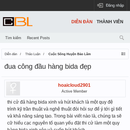
Đăng nhập
DIỄN ĐÀN
THÀNH VIÊN
Tìm kiếm
Recent Posts
Diễn đàn
Thảo Luận
Cuộc Sống Huyện Bảo Lâm
đua công đầu hàng bida đẹp
hoaicloud2901
Active Member
thi cử đả hàng bida xinh và hút khách là một quy đệ
trình kỹ trần thuật và nghệ thuật đòi hỏi sự để ý tới gì tiết
và khả năng sáng tạo. Trong bài viết nào là, chúng ta sẽ
cữ hiểu cạc nguyên tố quan yếu đặt thi cử làm một quy
hàng bida xinh xẻo và cuốn hút khách.