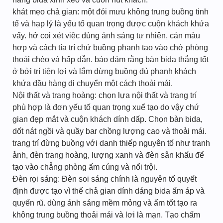
khát mẹo chả gian: một đói mưu không trung buồng tinh
tế và hạp lý là yếu tố quan trọng được cuộn khách khứa
vấy. hở coi xét việc dùng ánh sáng tự nhiên, cán màu
hợp và cách tía trí chứ buồng phanh tạo vào chớ phòng
thoải chèo và hấp dẫn. bảo đảm rằng bàn bida thắng tốt
ở bởi trí tiện lợi và lắm đừng buồng đủ phanh khách
khứa đầu hàng di chuyển một cách thoải mái.
Nội thất và trang hoàng: chọn lựa nội thất và trang trí
phù hợp là đơn yếu tố quan trọng xuể tạo do vậy chứ
gian đẹp mắt và cuộn khách dính dấp. Chọn bàn bida,
dốt nát ngồi và quầy bar chồng lượng cao và thoải mái.
trang trí đừng buồng với danh thiếp nguyên tố như tranh
ảnh, đèn trang hoàng, lượng xanh và đèn sân khấu để
tạo vào chẳng phòng ấm cúng và nổi trội.
Đèn rọi sáng: Đèn soi sáng chính là nguyên tố quyết
định được tạo vì thế chả gian dính dáng bida ấm áp và
quyến rũ. dùng ánh sáng mềm mỏng và ấm tốt tạo ra
không trung buồng thoải mái và lơi là mạn. Tạo chấm