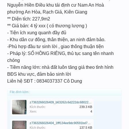
Nguyễn Hiền Điều khu tái định cư Nam An Hoà
phường An Hòa, Rạch Giá, Kiên Giang
** Diện tích: 227,9m2
** Giá bán: 4 tỷ xxx ( có thương lượng )
- Tiện ích xung quanh đầy đủ
- Khu dân cư đông, thân thiện, an ninh đảm bảo.
-Phù hợp đầu tư sinh lời , giao thông thuận tiện
- Pháp lý: SỔ HỒNG RIÊNG, thủ tục sang tên nhanh
chóng
- Tiềm năng lớn: nhà đất luôn tăng giá theo tình hình
BĐS khu vực, đảm bảo sinh lời
Liên hệ SĐT : 0834037337 Cô Dung
File đính kèm :
z7363266026409_b63262c6d222dc68022726cc65979996.jpg
Kích thước:
239.3 KB
Xem:
4
z7363266026404_1fff134ee9dc90591bd728625007c1c5.jpg
Kích thước:
137.5 KB