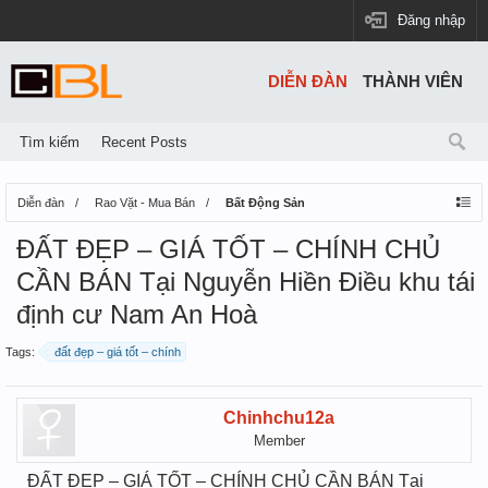
Đăng nhập
DIỄN ĐÀN
THÀNH VIÊN
Tìm kiếm
Recent Posts
Diễn đàn
Rao Vặt - Mua Bán
Bất Động Sản
ĐẤT ĐẸP – GIÁ TỐT – CHÍNH CHỦ
CẦN BÁN Tại Nguyễn Hiền Điều khu tái
định cư Nam An Hoà
Tags:
đất đẹp – giá tốt – chính
Chinhchu12a
Member
ĐẤT ĐẸP – GIÁ TỐT – CHÍNH CHỦ CẦN BÁN Tại