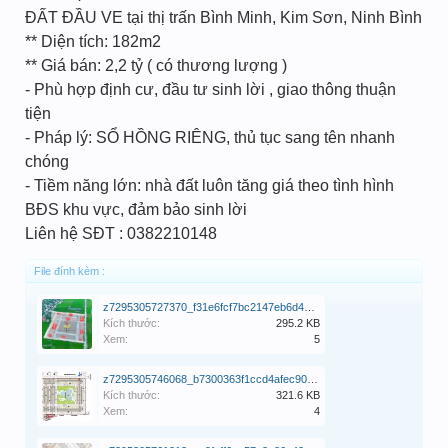
ĐẤT ĐẦU VE tại thị trấn Bình Minh, Kim Sơn, Ninh Bình
** Diện tích: 182m2
** Giá bán: 2,2 tỷ ( có thương lượng )
- Phù hợp định cư, đầu tư sinh lời , giao thông thuận
tiện
- Pháp lý: SỔ HỒNG RIÊNG, thủ tục sang tên nhanh
chóng
- Tiềm năng lớn: nhà đất luôn tăng giá theo tình hình
BĐS khu vực, đảm bảo sinh lời
Liên hệ SĐT : 0382210148
File đính kèm :
z7295305727370_f31e6fcf7bc2147eb6d404ddaa37422b.jpg
Kích thước:
295.2 KB
Xem:
5
z7295305746068_b7300363f1ccd4afec90e26f35f4f959.jpg
Kích thước:
321.6 KB
Xem:
4