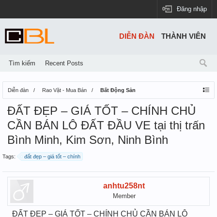
Đăng nhập
DIỄN ĐÀN
THÀNH VIÊN
Tìm kiếm
Recent Posts
Diễn đàn
Rao Vặt - Mua Bán
Bất Động Sản
ĐẤT ĐẸP – GIÁ TỐT – CHÍNH CHỦ
CẦN BÁN LÔ ĐẤT ĐẦU VE tại thị trấn
Bình Minh, Kim Sơn, Ninh Bình
Tags:
đất đẹp – giá tốt – chính
anhtu258nt
Member
ĐẤT ĐẸP – GIÁ TỐT – CHÍNH CHỦ CẦN BÁN LÔ