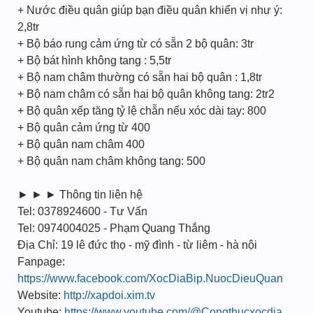
+ Nước điều quân giúp bạn điều quân khiển vị như ý:
2,8tr
+ Bộ báo rung cảm ứng từ có sẵn 2 bộ quân: 3tr
+ Bộ bát hình không tang : 5,5tr
+ Bộ nam châm thường có sẵn hai bộ quân : 1,8tr
+ Bộ nam châm có sẵn hai bộ quân không tang: 2tr2
+ Bộ quân xếp tăng tỷ lệ chẵn nếu xóc dài tay: 800
+ Bộ quân cảm ứng từ 400
+ Bộ quân nam châm 400
+ Bộ quân nam châm không tang: 500
► ► ► Thông tin liên hệ
Tel: 0378924600 - Tư Vấn
Tel: 0974004025 - Phạm Quang Thắng
Địa Chỉ: 19 lê đức thọ - mỹ đình - từ liêm - hà nội
Fanpage:
https://www.facebook.com/XocDiaBip.NuocDieuQuan
Website:
http://xapdoi.xim.tv
Youtube:
https://www.youtube.com/@Congthucxocdia