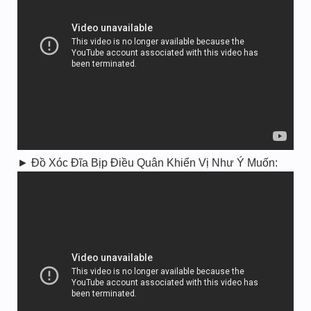
► Đồ Xóc Đĩa Bịp Điều Quân Khiển Vị Như Ý Muốn: