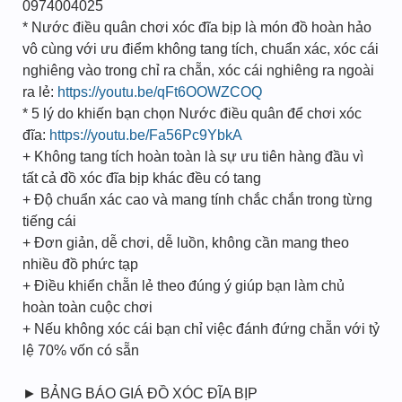
0974004025
* Nước điều quân chơi xóc đĩa bịp là món đồ hoàn hảo
vô cùng với ưu điểm không tang tích, chuẩn xác, xóc cái
nghiêng vào trong chỉ ra chẵn, xóc cái nghiêng ra ngoài
ra lẻ:
https://youtu.be/qFt6OOWZCOQ
* 5 lý do khiến bạn chọn Nước điều quân để chơi xóc
đĩa:
https://youtu.be/Fa56Pc9YbkA
+ Không tang tích hoàn toàn là sự ưu tiên hàng đầu vì
tất cả đồ xóc đĩa bịp khác đều có tang
+ Độ chuẩn xác cao và mang tính chắc chắn trong từng
tiếng cái
+ Đơn giản, dễ chơi, dễ luồn, không cần mang theo
nhiều đồ phức tạp
+ Điều khiển chẵn lẻ theo đúng ý giúp bạn làm chủ
hoàn toàn cuộc chơi
+ Nếu không xóc cái bạn chỉ việc đánh đứng chẵn với tỷ
lệ 70% vốn có sẵn
► BẢNG BÁO GIÁ ĐỒ XÓC ĐĨA BỊP