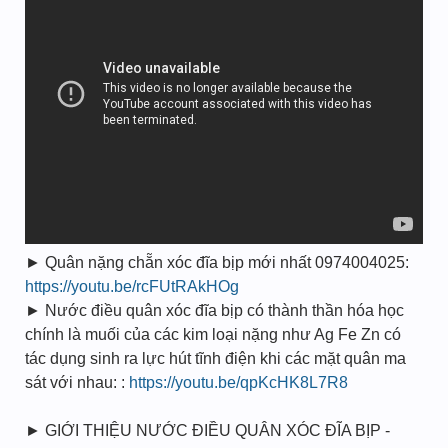
► Quân nặng chẵn xóc đĩa bịp mới nhất 0974004025:
https://youtu.be/rcFUtRAkHOg
► Nước điều quân xóc đĩa bịp có thành thần hóa học
chính là muối của các kim loại nặng như Ag Fe Zn có
tác dụng sinh ra lực hút tĩnh điện khi các mặt quân ma
sát với nhau: :
https://youtu.be/qpKcHK8L7R8
► GIỚI THIỆU NƯỚC ĐIỀU QUÂN XÓC ĐĨA BỊP -