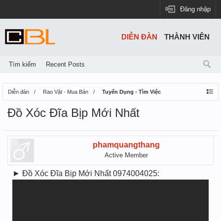
Đăng nhập
DIỄN ĐÀN
THÀNH VIÊN
Tìm kiếm
Recent Posts
Diễn đàn
Rao Vặt - Mua Bán
Tuyển Dụng - Tìm Việc
Đồ Xóc Đĩa Bịp Mới Nhất
phamquangthang
Active Member
► Đồ Xóc Đĩa Bịp Mới Nhất 0974004025: