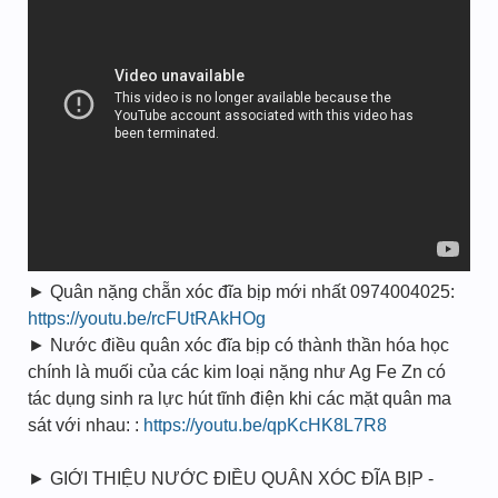
► Quân nặng chẵn xóc đĩa bịp mới nhất 0974004025:
https://youtu.be/rcFUtRAkHOg
► Nước điều quân xóc đĩa bịp có thành thần hóa học
chính là muối của các kim loại nặng như Ag Fe Zn có
tác dụng sinh ra lực hút tĩnh điện khi các mặt quân ma
sát với nhau: :
https://youtu.be/qpKcHK8L7R8
► GIỚI THIỆU NƯỚC ĐIỀU QUÂN XÓC ĐĨA BỊP -