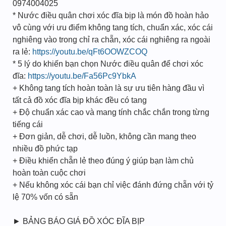
0974004025
* Nước điều quân chơi xóc đĩa bịp là món đồ hoàn hảo
vô cùng với ưu điểm không tang tích, chuẩn xác, xóc cái
nghiêng vào trong chỉ ra chẵn, xóc cái nghiêng ra ngoài
ra lẻ:
https://youtu.be/qFt6OOWZCOQ
* 5 lý do khiến bạn chọn Nước điều quân để chơi xóc
đĩa:
https://youtu.be/Fa56Pc9YbkA
+ Không tang tích hoàn toàn là sự ưu tiên hàng đầu vì
tất cả đồ xóc đĩa bịp khác đều có tang
+ Độ chuẩn xác cao và mang tính chắc chắn trong từng
tiếng cái
+ Đơn giản, dễ chơi, dễ luồn, không cần mang theo
nhiều đồ phức tạp
+ Điều khiển chẵn lẻ theo đúng ý giúp bạn làm chủ
hoàn toàn cuộc chơi
+ Nếu không xóc cái bạn chỉ việc đánh đứng chẵn với tỷ
lệ 70% vốn có sẵn
► BẢNG BÁO GIÁ ĐỒ XÓC ĐĨA BỊP