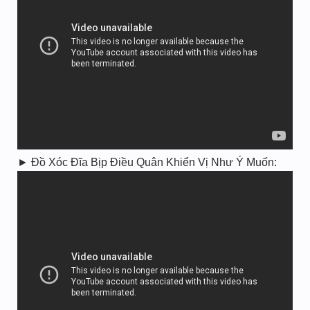
► Đồ Xóc Đĩa Bịp Điều Quân Khiển Vị Như Ý Muốn: