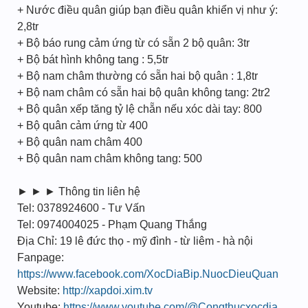
+ Nước điều quân giúp bạn điều quân khiển vị như ý:
2,8tr
+ Bộ báo rung cảm ứng từ có sẵn 2 bộ quân: 3tr
+ Bộ bát hình không tang : 5,5tr
+ Bộ nam châm thường có sẵn hai bộ quân : 1,8tr
+ Bộ nam châm có sẵn hai bộ quân không tang: 2tr2
+ Bộ quân xếp tăng tỷ lệ chẵn nếu xóc dài tay: 800
+ Bộ quân cảm ứng từ 400
+ Bộ quân nam châm 400
+ Bộ quân nam châm không tang: 500
► ► ► Thông tin liên hệ
Tel: 0378924600 - Tư Vấn
Tel: 0974004025 - Phạm Quang Thắng
Địa Chỉ: 19 lê đức thọ - mỹ đình - từ liêm - hà nội
Fanpage:
https://www.facebook.com/XocDiaBip.NuocDieuQuan
Website:
http://xapdoi.xim.tv
Youtube:
https://www.youtube.com/@Congthucxocdia