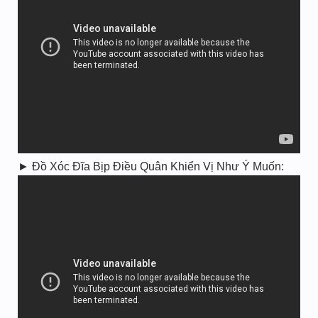
► Đồ Xóc Đĩa Bịp Điều Quân Khiển Vị Như Ý Muốn: