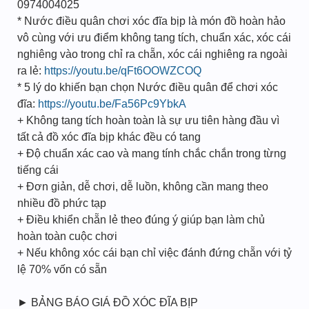
0974004025
* Nước điều quân chơi xóc đĩa bịp là món đồ hoàn hảo
vô cùng với ưu điểm không tang tích, chuẩn xác, xóc cái
nghiêng vào trong chỉ ra chẵn, xóc cái nghiêng ra ngoài
ra lẻ:
https://youtu.be/qFt6OOWZCOQ
* 5 lý do khiến bạn chọn Nước điều quân để chơi xóc
đĩa:
https://youtu.be/Fa56Pc9YbkA
+ Không tang tích hoàn toàn là sự ưu tiên hàng đầu vì
tất cả đồ xóc đĩa bịp khác đều có tang
+ Độ chuẩn xác cao và mang tính chắc chắn trong từng
tiếng cái
+ Đơn giản, dễ chơi, dễ luồn, không cần mang theo
nhiều đồ phức tạp
+ Điều khiển chẵn lẻ theo đúng ý giúp bạn làm chủ
hoàn toàn cuộc chơi
+ Nếu không xóc cái bạn chỉ việc đánh đứng chẵn với tỷ
lệ 70% vốn có sẵn
► BẢNG BÁO GIÁ ĐỒ XÓC ĐĨA BỊP