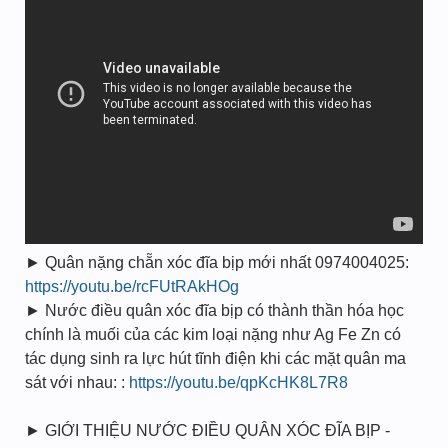
► Quân nặng chẵn xóc đĩa bịp mới nhất 0974004025:
https://youtu.be/rcFUtRAkHOg
► Nước điều quân xóc đĩa bịp có thành thần hóa học
chính là muối của các kim loại nặng như Ag Fe Zn có
tác dụng sinh ra lực hút tĩnh điện khi các mặt quân ma
sát với nhau: :
https://youtu.be/qpKcHK8L7R8
► GIỚI THIỆU NƯỚC ĐIỀU QUÂN XÓC ĐĨA BỊP -