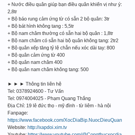
+ Nước điều quân giúp bạn điều quân khiển vị như ý:
2,8tr
+ Bộ báo rung cảm ứng từ có sẵn 2 bộ quân: 3tr
+ Bộ bát hình không tang : 5,5tr
+ Bộ nam châm thường có sẵn hai bộ quân : 1,8tr
+ Bộ nam châm có sẵn hai bộ quân không tang: 2tr2
+ Bộ quân xếp tăng tỷ lệ chẵn nếu xóc dài tay: 800
+ Bộ quân cảm ứng từ 400
+ Bộ quân nam châm 400
+ Bộ quân nam châm không tang: 500
► ► ► Thông tin liên hệ
Tel: 0378924600 - Tư Vấn
Tel: 0974004025 - Phạm Quang Thắng
Địa Chỉ: 19 lê đức thọ - mỹ đình - từ liêm - hà nội
Fanpage:
https://www.facebook.com/XocDiaBip.NuocDieuQuan
Website:
http://xapdoi.xim.tv
Youtube:
https://www.youtube.com/@Congthucxocdia