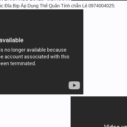
 Đĩa Bịp Áp Dụng Thế Quân Tính chẵn Lẻ 0974004025: