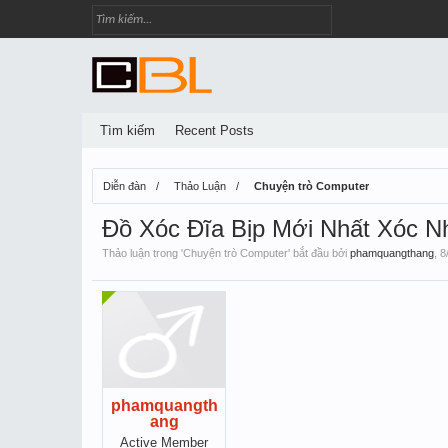
Tìm kiếm
Recent Posts
Diễn đàn
Thảo Luận
Chuyện trò Computer
Đồ Xóc Đĩa Bịp Mới Nhất Xóc
Thảo luận trong '
Chuyện trò Computer
' bắt đầu bởi
phamquangthang
,
8
phamquangth
ang
Active Member