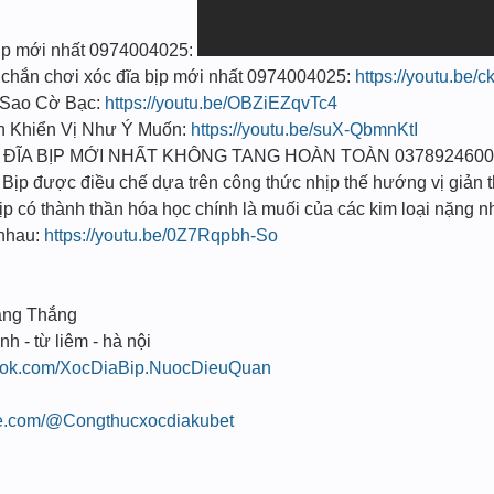
bịp mới nhất 0974004025:
hắn chơi xóc đĩa bịp mới nhất 0974004025:
https://youtu.be
 Sao Cờ Bạc:
https://youtu.be/OBZiEZqvTc4
n Khiển Vị Như Ý Muốn:
https://youtu.be/suX-QbmnKtI
ĐĨA BỊP MỚI NHẤT KHÔNG TANG HOÀN TOÀN 0378924600
̣p được điều chế dựa trên công thức nhịp thế hướng vị giản t
 có thành thần hóa học chính là muối của các kim loại nặng n
i nhau:
https://youtu.be/0Z7Rqpbh-So
ang Thắng
nh - từ liêm - hà nội
book.com/XocDiaBip.NuocDieuQuan
be.com/@Congthucxocdiakubet