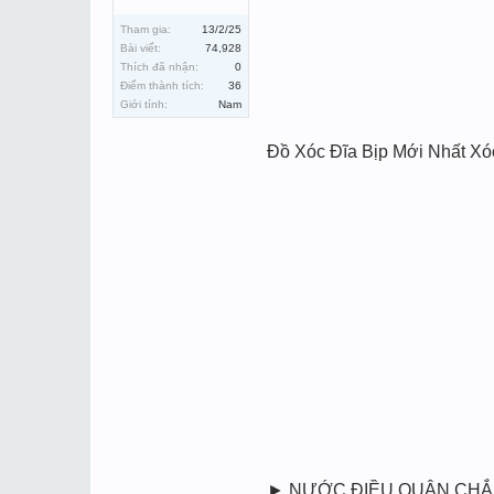
Tham gia:
13/2/25
Bài viết:
74,928
Thích đã nhận:
0
Điểm thành tích:
36
Giới tính:
Nam
Đồ Xóc Đĩa Bịp Mới Nhất 
► NƯỚC ĐIỀU QUÂN CHẮN 