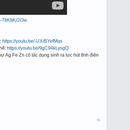
/ck-78KMU2Ow
:
https://youtu.be/-UXiBYefMqs
hể:
https://youtu.be/9gC94kLysgQ
hư Ag Fe Zn có tác dụng sinh ra lực hút tĩnh điện
#1