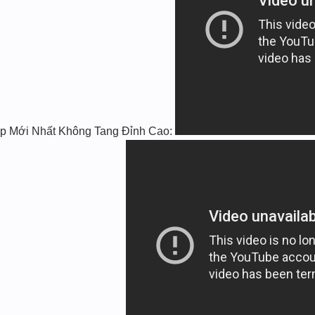
ịp Mới Nhất Không Tang Đỉnh Cao: