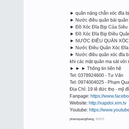
► quân nặng chẵn xóc đĩa 
► Nước điều quân bài quân c
► Đồ Xóc Đĩa Bịp Của Siêu
► Đồ Xóc Đĩa Bịp Điều Quâ
► NƯỚC ĐIỀU QUÂN XÓC 
► Nước Điều Quân Xóc Đĩa Bi
► Nước điều quân xóc đĩa bịp
khi các mặt quân ma sát vớ
► ► ► Thông tin liên hệ
Tel: 0378924600 - Tư Vấn
Tel: 0974004025 - Phạm Qu
Địa Chỉ: 19 lê đức thọ - mỹ đì
Fanpage:
https://www.face
Website:
http://xapdoi.xim.tv
Youtube:
https://www.youtu
phamquangthang
,
8/9/25