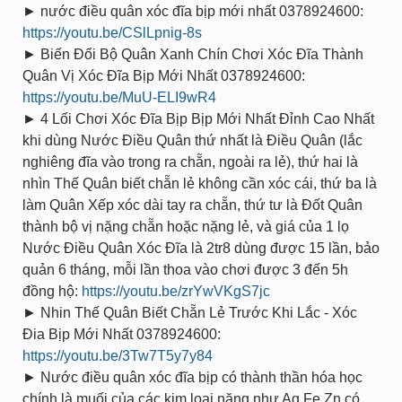
► nước điều quân xóc đĩa bịp mới nhất 0378924600:
https://youtu.be/CSlLpnig-8s
► Biến Đổi Bộ Quân Xanh Chín Chơi Xóc Đĩa Thành
Quân Vị Xóc Đĩa Bịp Mới Nhất 0378924600:
https://youtu.be/MuU-ELI9wR4
► 4 Lối Chơi Xóc Đĩa Bịp Bịp Mới Nhất Đỉnh Cao Nhất
khi dùng Nước Điều Quân thứ nhất là Điều Quân (lắc
nghiêng đĩa vào trong ra chẵn, ngoài ra lẻ), thứ hai là
nhìn Thế Quân biết chẵn lẻ không cần xóc cái, thứ ba là
làm Quân Xếp xóc dài tay ra chẵn, thứ tư là Đốt Quân
thành bộ vị nặng chẵn hoặc nặng lẻ, và giá của 1 lọ
Nước Điều Quân Xóc Đĩa là 2tr8 dùng được 15 lần, bảo
quản 6 tháng, mỗi lần thoa vào chơi được 3 đến 5h
đồng hộ:
https://youtu.be/zrYwVKgS7jc
► Nhin Thế Quân Biết Chẵn Lẻ Trước Khi Lắc - Xóc
Đia Bịp Mới Nhất 0378924600:
https://youtu.be/3Tw7T5y7y84
► Nước điều quân xóc đĩa bịp có thành thần hóa học
chính là muối của các kim loại nặng như Ag Fe Zn có