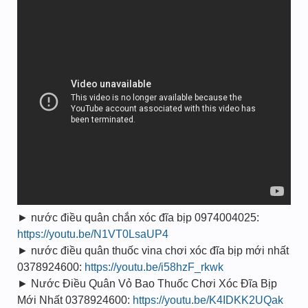
► nước điều quân chắn xóc đĩa bịp 0974004025:
https://youtu.be/N1VT0LsaUP4
► nước điều quân thuốc vina chơi xóc đĩa bịp mới nhất
0378924600:
https://youtu.be/i58hzF_rkwk
► Nước Điều Quân Vỏ Bao Thuốc Chơi Xóc Đĩa Bịp
Mới Nhất 0378924600:
https://youtu.be/K4IDKK2UQak