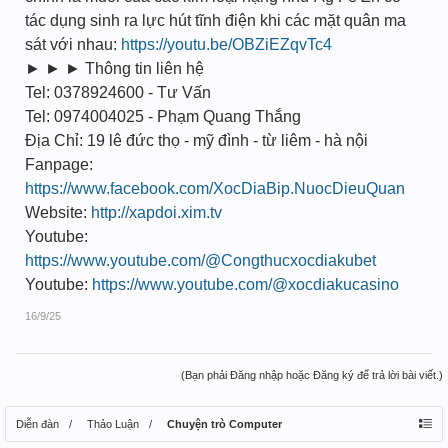
tác dụng sinh ra lực hút tĩnh điện khi các mặt quân ma
sát với nhau:
https://youtu.be/OBZiEZqvTc4
► ► ► Thông tin liên hệ
Tel: 0378924600 - Tư Vấn
Tel: 0974004025 - Phạm Quang Thắng
Địa Chỉ: 19 lê đức thọ - mỹ đình - từ liêm - hà nội
Fanpage:
https://www.facebook.com/XocDiaBip.NuocDieuQuan
Website:
http://xapdoi.xim.tv
Youtube:
https://www.youtube.com/@Congthucxocdiakubet
Youtube:
https://www.youtube.com/@xocdiakucasino
16/9/25
(Bạn phải Đăng nhập hoặc Đăng ký để trả lời bài viết.)
Diễn đàn
Thảo Luận
Chuyện trò Computer