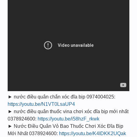
► nước điều quân chắn xóc đĩa bịp 0974004025:
https://youtu.be/N1VT0LsaUP4
► nước điều quân thuốc vina chơi xóc đĩa bịp mới nhất
0378924600:
https://youtu.be/i58hzF_rkwk
► Nước Điều Quân Vỏ Bao Thuốc Chơi Xóc Đĩa Bịp
Mới Nhất 0378924600:
https://youtu.be/K4IDKK2UQak