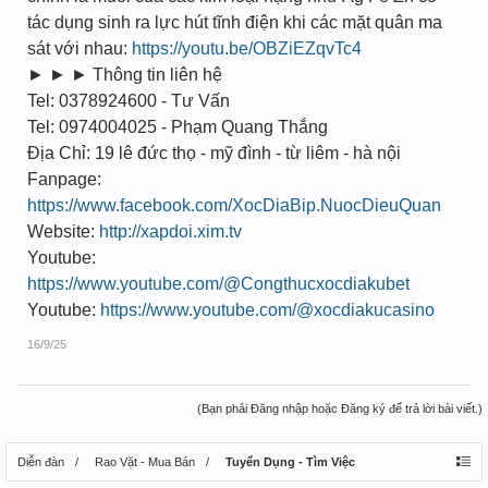
tác dụng sinh ra lực hút tĩnh điện khi các mặt quân ma
sát với nhau:
https://youtu.be/OBZiEZqvTc4
► ► ► Thông tin liên hệ
Tel: 0378924600 - Tư Vấn
Tel: 0974004025 - Phạm Quang Thắng
Địa Chỉ: 19 lê đức thọ - mỹ đình - từ liêm - hà nội
Fanpage:
https://www.facebook.com/XocDiaBip.NuocDieuQuan
Website:
http://xapdoi.xim.tv
Youtube:
https://www.youtube.com/@Congthucxocdiakubet
Youtube:
https://www.youtube.com/@xocdiakucasino
16/9/25
(Bạn phải Đăng nhập hoặc Đăng ký để trả lời bài viết.)
Diễn đàn
Rao Vặt - Mua Bán
Tuyển Dụng - Tìm Việc