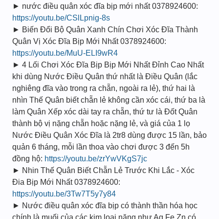
► nước điều quân xóc đĩa bịp mới nhất 0378924600:
https://youtu.be/CSlLpnig-8s
► Biến Đổi Bộ Quân Xanh Chín Chơi Xóc Đĩa Thành
Quân Vị Xóc Đĩa Bịp Mới Nhất 0378924600:
https://youtu.be/MuU-ELI9wR4
► 4 Lối Chơi Xóc Đĩa Bịp Bịp Mới Nhất Đỉnh Cao Nhất
khi dùng Nước Điều Quân thứ nhất là Điều Quân (lắc
nghiêng đĩa vào trong ra chẵn, ngoài ra lẻ), thứ hai là
nhìn Thế Quân biết chẵn lẻ không cần xóc cái, thứ ba là
làm Quân Xếp xóc dài tay ra chẵn, thứ tư là Đốt Quân
thành bộ vị nặng chẵn hoặc nặng lẻ, và giá của 1 lọ
Nước Điều Quân Xóc Đĩa là 2tr8 dùng được 15 lần, bảo
quản 6 tháng, mỗi lần thoa vào chơi được 3 đến 5h
đồng hộ:
https://youtu.be/zrYwVKgS7jc
► Nhin Thế Quân Biết Chẵn Lẻ Trước Khi Lắc - Xóc
Đia Bịp Mới Nhất 0378924600:
https://youtu.be/3Tw7T5y7y84
► Nước điều quân xóc đĩa bịp có thành thần hóa học
chính là muối của các kim loại nặng như Ag Fe Zn có