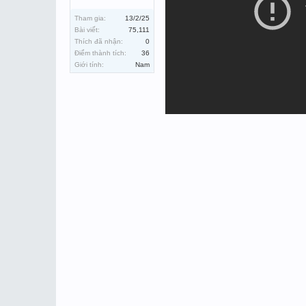
Tham gia:
13/2/25
Bài viết:
75,111
Thích đã nhận:
0
Điểm thành tích:
36
Giới tính:
Nam