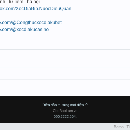
nh - từ liêm - hà nội
book.com/XocDiaBip.NuocDieuQuan
be.com/@Congthucxocdiakubet
be.com/@xocdiakucasino
Diên đàn thương mại điện tử
ChoBaoLam.vn
090.2222.504.
Boron
Ti