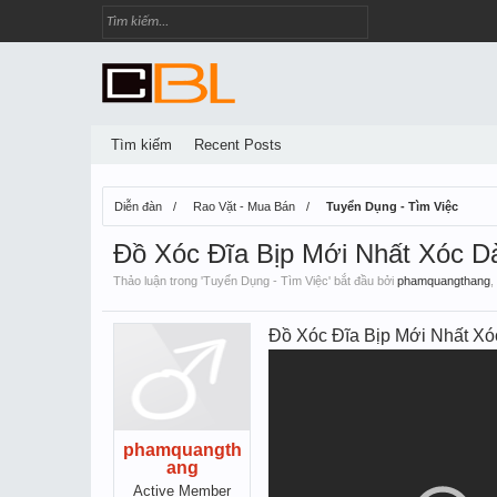
Tìm kiếm
Recent Posts
Diễn đàn
Rao Vặt - Mua Bán
Tuyển Dụng - Tìm Việc
Đồ Xóc Đĩa Bịp Mới Nhất Xóc 
Thảo luận trong '
Tuyển Dụng - Tìm Việc
' bắt đầu bởi
phamquangthang
,
Đồ Xóc Đĩa Bịp Mới Nhất 
phamquangth
ang
Active Member