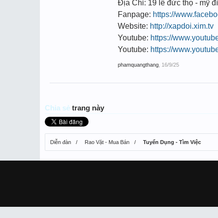
Địa Chỉ: 19 lê đức thọ - mỹ đì
Fanpage:
https://www.face
Website:
http://xapdoi.xim.tv
Youtube:
https://www.youtu
Youtube:
https://www.youtu
phamquangthang
,
16/9/25
Chia sẻ
trang này
Diễn đàn
Rao Vặt - Mua Bán
Tuyển Dụng - Tìm Việc