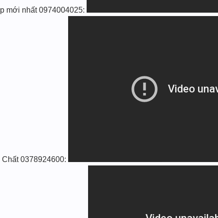
ịp mới nhất 0974004025:
́a Chất 0378924600: