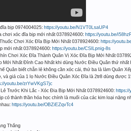
 đĩa bịp 0974004025:
https://youtu.be/N1VT0LsaUP4
 chơi xóc đĩa bịp mới nhất 0378924600:
https://youtu.be/i58h
huốc Chơi Xóc Đĩa Bịp Mới Nhất 0378924600:
https://youtu
ịp mới nhất 0378924600:
https://youtu.be/CSlLpnig-8s
ín Chơi Xóc Đĩa Thành Quân Vị Xóc Đĩa Bịp Mới Nhất 037
̣p Mới Nhất Đỉnh Cao Nhất khi dùng Nước Điều Quân thứ nhất l
 Thế Quân biết chẵn lẻ không cần xóc cái, thứ ba là làm Quân Xế
ẻ, và giá của 1 lọ Nước Điều Quân Xóc Đĩa là 2tr8 dùng được 1
s://youtu.be/zrYwVKgS7jc
Lẻ Trước Khi Lắc - Xóc Đia Bịp Mới Nhất 0378924600:
https:
 có thành thần hóa học chính là muối của các kim loại nặng n
i nhau:
https://youtu.be/OBZiEZqvTc4
ang Thắng