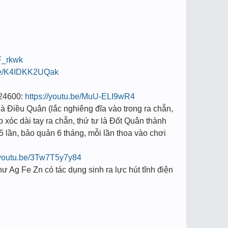
zF_rkwk
.be/K4IDKK2UQak
8924600:
https://youtu.be/MuU-ELI9wR4
à Điều Quân (lắc nghiêng đĩa vào trong ra chẵn,
p xóc dài tay ra chẵn, thứ tư là Đốt Quân thành
5 lần, bảo quản 6 tháng, mỗi lần thoa vào chơi
//youtu.be/3Tw7T5y7y84
hư Ag Fe Zn có tác dụng sinh ra lực hút tĩnh điện