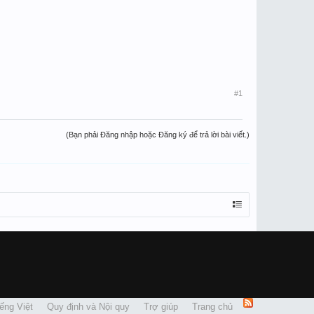
#1
(Bạn phải Đăng nhập hoặc Đăng ký để trả lời bài viết.)
ếng Việt
Quy định và Nội quy
Trợ giúp
Trang chủ