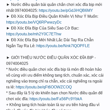
► Nước điều quân bài quân chắn chơi xóc đĩa bịp mới
nhất 0974004025:
https://youtu.be/pGdJiHQB6MY
► Đồ Xóc Đĩa Bịp Điều Quân Khiển Vị Như Ý Muốn:
https://youtu.be/VQ6RPwwzyDc
► Đồ Xóc Đĩa Bịp Của Siêu Sao Cờ Bạc:
https://youtu.be/mh2Y0C7EThw
► Đồ Xóc Đĩa Bịp Mới Nhất Lắc Dài Tay Ra Chẵn
Ngắn Tay Ra Lẻ:
https://youtu.be/Nnk7IQOPFLE
► GIỚI THIỆU NƯỚC ĐIỀU QUÂN XÓC ĐĨA BỊP -
0974004025
* Nước điều quân chơi xóc đĩa bịp là món đồ hoàn hảo
vô cùng với ưu điểm không tang tích, chuẩn xác, xóc cái
nghiêng vào trong chỉ ra chẵn, xóc cái nghiêng ra ngoài
ra lẻ:
https://youtu.be/qFt6OOWZCOQ
* Sau đây là 5 lý do khiến bạn chọn Nước điều quân để
chơi xóc đĩa:
https://youtu.be/Fa56Pc9YbkA
+ Không tang tích hoàn toàn là sự ưu tiên hàng đầu vì