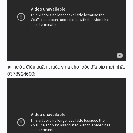
► nước điều quân thuốc vina chơi xóc đĩa bịp mới nhất
0378924600: