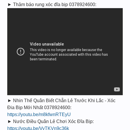
► Thảm báo rung xóc đĩa bịp 0378924600:
► Nhin Thế Quân Biết Chẵn Lẻ Trước Khi Lắc - Xóc
Đia Bịp Mới Nhất 0378924600:
https://youtu.be/m8kfwnRTEyU
► Nước Điều Quân Lẻ Chơi Xóc Đĩa Bịp:
https://youtu.be/VyTKVn9c36k