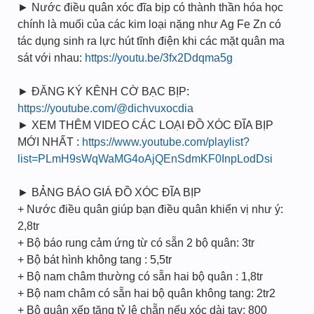
► Nước điều quân xóc đĩa bịp có thành thần hóa học
chính là muối của các kim loại nặng như Ag Fe Zn có
tác dụng sinh ra lực hút tĩnh điện khi các mặt quân ma
sát với nhau:
https://youtu.be/3fx2Ddqma5g
► ĐĂNG KÝ KÊNH CỜ BẠC BỊP:
https://youtube.com/@dichvuxocdia
► XEM THÊM VIDEO CÁC LOẠI ĐỒ XÓC ĐĨA BỊP
MỚI NHẤT :
https://www.youtube.com/playlist?
list=PLmH9sWqWaMG4oAjQEnSdmKF0InpLodDsi
► BẢNG BÁO GIÁ ĐỒ XÓC ĐĨA BỊP
+ Nước điều quân giúp bạn điều quân khiển vị như ý:
2,8tr
+ Bộ báo rung cảm ứng từ có sẵn 2 bộ quân: 3tr
+ Bộ bát hình không tang : 5,5tr
+ Bộ nam châm thường có sẵn hai bộ quân : 1,8tr
+ Bộ nam châm có sẵn hai bộ quân không tang: 2tr2
+ Bộ quân xếp tăng tỷ lệ chẵn nếu xóc dài tay: 800