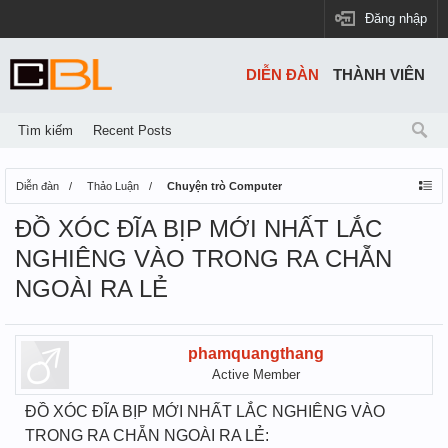
Đăng nhập
DIỄN ĐÀN
THÀNH VIÊN
Tìm kiếm
Recent Posts
Diễn đàn
Thảo Luận
Chuyện trò Computer
ĐỒ XÓC ĐĨA BỊP MỚI NHẤT LẮC
NGHIÊNG VÀO TRONG RA CHẴN
NGOÀI RA LẺ
phamquangthang
Active Member
ĐỒ XÓC ĐĨA BỊP MỚI NHẤT LẮC NGHIÊNG VÀO
TRONG RA CHẴN NGOÀI RA LẺ: