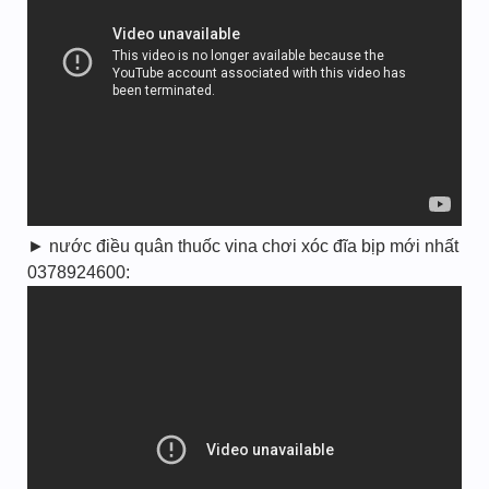
► nước điều quân thuốc vina chơi xóc đĩa bịp mới nhất
0378924600: