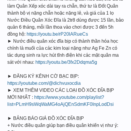
làm Quân Xếp xóc dài tay ra chẵn, thứ tư là Đốt Quân
thành bộ vị nặng chẵn hoặc nặng lẻ, và giá của 1 lọ
Nước Điều Quân Xóc Đĩa là 2tr8 dùng được 15 lần, bảo
quản 6 tháng, mỗi lần thoa vào chơi được 3 đến 5h
đồng hộ:
https://youtu.be/rP20lARueCs
► Nước điều quân xóc đĩa bịp có thành thần hóa học
chính là muối của các kim loại nặng như Ag Fe Zn có
tác dụng sinh ra lực hút tĩnh điện khi các mặt quân ma
sát với nhau:
https://youtu.be/3fx2Ddqma5g
► ĐĂNG KÝ KÊNH CỜ BẠC BỊP:
https://youtube.com/@dichvuxocdia
► XEM THÊM VIDEO CÁC LOẠI ĐỒ XÓC ĐĨA BỊP
MỚI NHẤT :
https://www.youtube.com/playlist?
list=PLmH9sWqWaMG4oAjQEnSdmKF0InpLodDsi
► BẢNG BÁO GIÁ ĐỒ XÓC ĐĨA BỊP
+ Nước điều quân giúp bạn điều quân khiển vị như ý: