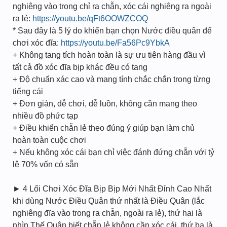
nghiêng vào trong chỉ ra chẵn, xóc cái nghiêng ra ngoài
ra lẻ:
https://youtu.be/qFt6OOWZCOQ
* Sau đây là 5 lý do khiến bạn chọn Nước điều quân để
chơi xóc đĩa:
https://youtu.be/Fa56Pc9YbkA
+ Không tang tích hoàn toàn là sự ưu tiên hàng đầu vì
tất cả đồ xóc đĩa bịp khác đều có tang
+ Độ chuẩn xác cao và mang tính chắc chắn trong từng
tiếng cái
+ Đơn giản, dễ chơi, dễ luồn, không cần mang theo
nhiều đồ phức tạp
+ Điều khiển chẵn lẻ theo đúng ý giúp bạn làm chủ
hoàn toàn cuộc chơi
+ Nếu không xóc cái bạn chỉ việc đánh đứng chẵn với tỷ
lệ 70% vốn có sẵn
► 4 Lối Chơi Xóc Đĩa Bịp Bịp Mới Nhất Đỉnh Cao Nhất
khi dùng Nước Điều Quân thứ nhất là Điều Quân (lắc
nghiêng đĩa vào trong ra chẵn, ngoài ra lẻ), thứ hai là
nhìn Thế Quân biết chẵn lẻ không cần xóc cái, thứ ba là