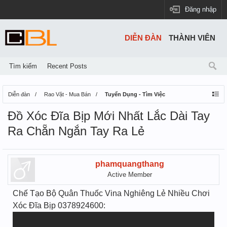
Đăng nhập
DIỄN ĐÀN
THÀNH VIÊN
Tìm kiếm
Recent Posts
Diễn đàn
Rao Vặt - Mua Bán
Tuyển Dụng - Tìm Việc
Đồ Xóc Đĩa Bịp Mới Nhất Lắc Dài Tay
Ra Chẵn Ngắn Tay Ra Lẻ
phamquangthang
Active Member
Chế Tạo Bộ Quân Thuốc Vina Nghiêng Lẻ Nhiều Chơi
Xóc Đĩa Bịp 0378924600: