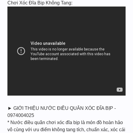
Chơi Xóc Đĩa Bịp Không Tang:
► GIỚI THIỆU NƯỚC ĐIỀU QUÂN XÓC ĐĨA BỊP -
0974004025
* Nước điều quân chơi xóc đĩa bịp là món đồ hoàn hảo
vô cùng với ưu điểm không tang tích, chuẩn xác, xóc cái