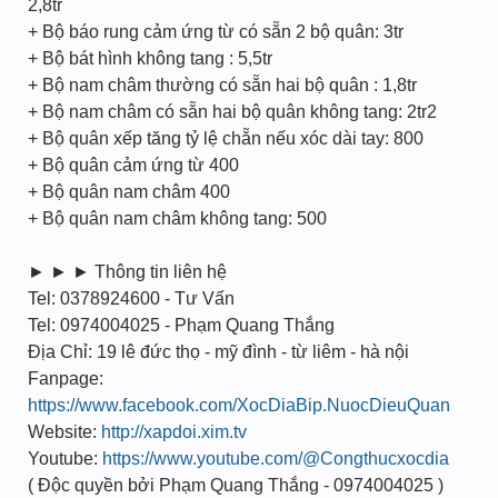
2,8tr
+ Bộ báo rung cảm ứng từ có sẵn 2 bộ quân: 3tr
+ Bộ bát hình không tang : 5,5tr
+ Bộ nam châm thường có sẵn hai bộ quân : 1,8tr
+ Bộ nam châm có sẵn hai bộ quân không tang: 2tr2
+ Bộ quân xếp tăng tỷ lệ chẵn nếu xóc dài tay: 800
+ Bộ quân cảm ứng từ 400
+ Bộ quân nam châm 400
+ Bộ quân nam châm không tang: 500
► ► ► Thông tin liên hệ
Tel: 0378924600 - Tư Vấn
Tel: 0974004025 - Phạm Quang Thắng
Địa Chỉ: 19 lê đức thọ - mỹ đình - từ liêm - hà nội
Fanpage:
https://www.facebook.com/XocDiaBip.NuocDieuQuan
Website:
http://xapdoi.xim.tv
Youtube:
https://www.youtube.com/@Congthucxocdia
( Độc quyền bởi Phạm Quang Thắng - 0974004025 )