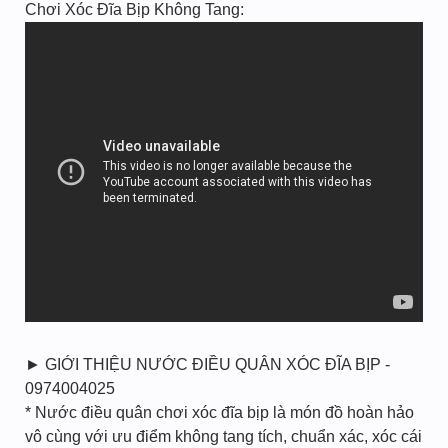
Chơi Xóc Đĩa Bịp Không Tang:
► GIỚI THIỆU NƯỚC ĐIỀU QUÂN XÓC ĐĨA BỊP -
0974004025
* Nước điều quân chơi xóc đĩa bịp là món đồ hoàn hảo
vô cùng với ưu điểm không tang tích, chuẩn xác, xóc cái