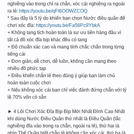
nghiêng vào trong chỉ ra chẵn, xóc cái nghiêng ra ngoài
ra lẻ:
https://youtu.be/qFt6OOWZCOQ
* Sau đây là 5 lý do khiến bạn chọn Nước điều quân để
chơi xóc đĩa:
https://youtu.be/Fa56Pc9YbkA
+ Không tang tích hoàn toàn là sự ưu tiên hàng đầu vì
tất cả đồ xóc đĩa bịp khác đều có tang
+ Độ chuẩn xác cao và mang tính chắc chắn trong từng
tiếng cái
+ Đơn giản, dễ chơi, dễ luồn, không cần mang theo
nhiều đồ phức tạp
+ Điều khiển chẵn lẻ theo đúng ý giúp bạn làm chủ
hoàn toàn cuộc chơi
+ Nếu không xóc cái bạn chỉ việc đánh đứng chẵn với tỷ
lệ 70% vốn có sẵn
► 4 Lối Chơi Xóc Đĩa Bịp Bịp Mới Nhất Đỉnh Cao Nhất
khi dùng Nước Điều Quân thứ nhất là Điều Quân (lắc
nghiêng đĩa vào trong ra chẵn, ngoài ra lẻ), thứ hai là
nhìn Thế Quân biết chẵn lẻ không cần xóc cái, thứ ba là