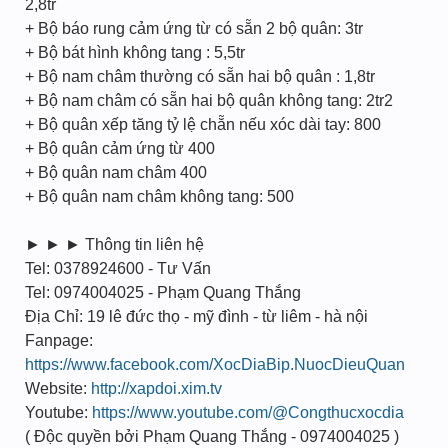
2,8tr
+ Bộ báo rung cảm ứng từ có sẵn 2 bộ quân: 3tr
+ Bộ bát hình không tang : 5,5tr
+ Bộ nam châm thường có sẵn hai bộ quân : 1,8tr
+ Bộ nam châm có sẵn hai bộ quân không tang: 2tr2
+ Bộ quân xếp tăng tỷ lệ chẵn nếu xóc dài tay: 800
+ Bộ quân cảm ứng từ 400
+ Bộ quân nam châm 400
+ Bộ quân nam châm không tang: 500
► ► ► Thông tin liên hệ
Tel: 0378924600 - Tư Vấn
Tel: 0974004025 - Phạm Quang Thắng
Địa Chỉ: 19 lê đức thọ - mỹ đình - từ liêm - hà nội
Fanpage:
https://www.facebook.com/XocDiaBip.NuocDieuQuan
Website:
http://xapdoi.xim.tv
Youtube:
https://www.youtube.com/@Congthucxocdia
( Độc quyền bởi Phạm Quang Thắng - 0974004025 )