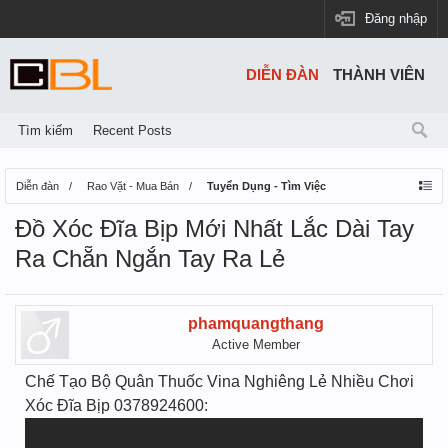
Đăng nhập
DIỄN ĐÀN
THÀNH VIÊN
Tìm kiếm
Recent Posts
Diễn đàn
Rao Vặt - Mua Bán
Tuyển Dụng - Tìm Việc
Đồ Xóc Đĩa Bịp Mới Nhất Lắc Dài Tay
Ra Chẵn Ngắn Tay Ra Lẻ
phamquangthang
Active Member
Chế Tạo Bộ Quân Thuốc Vina Nghiêng Lẻ Nhiều Chơi
Xóc Đĩa Bịp 0378924600: