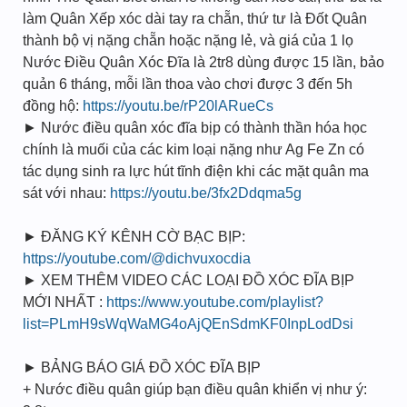
làm Quân Xếp xóc dài tay ra chẵn, thứ tư là Đốt Quân
thành bộ vị nặng chẵn hoặc nặng lẻ, và giá của 1 lọ
Nước Điều Quân Xóc Đĩa là 2tr8 dùng được 15 lần, bảo
quản 6 tháng, mỗi lần thoa vào chơi được 3 đến 5h
đồng hộ:
https://youtu.be/rP20lARueCs
► Nước điều quân xóc đĩa bịp có thành thần hóa học
chính là muối của các kim loại nặng như Ag Fe Zn có
tác dụng sinh ra lực hút tĩnh điện khi các mặt quân ma
sát với nhau:
https://youtu.be/3fx2Ddqma5g
► ĐĂNG KÝ KÊNH CỜ BẠC BỊP:
https://youtube.com/@dichvuxocdia
► XEM THÊM VIDEO CÁC LOẠI ĐỒ XÓC ĐĨA BỊP
MỚI NHẤT :
https://www.youtube.com/playlist?
list=PLmH9sWqWaMG4oAjQEnSdmKF0InpLodDsi
► BẢNG BÁO GIÁ ĐỒ XÓC ĐĨA BỊP
+ Nước điều quân giúp bạn điều quân khiển vị như ý: