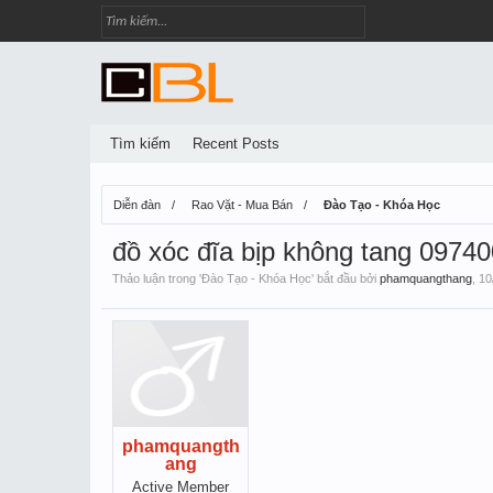
Tìm kiếm
Recent Posts
Diễn đàn
Rao Vặt - Mua Bán
Đào Tạo - Khóa Học
đồ xóc đĩa bịp không tang 097
Thảo luận trong '
Đào Tạo - Khóa Học
' bắt đầu bởi
phamquangthang
,
10
phamquangth
ang
Active Member