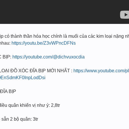
 có thành thần hóa học chính là muối của các kim loại nặng n
i nhau:
https://youtu.be/Z3vWPncDFNs
 BỊP:
https://youtube.com/@dichvuxocdia
I ĐỒ XÓC ĐĨA BỊP MỚI NHẤT :
https://www.youtube.com/pl
EnSdmKF0InpLodDsi
ĐĨA BỊP
ều quân khiển vị như ý: 2,8tr
sẵn 2 bộ quân: 3tr