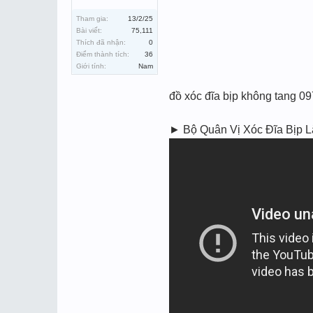
Tham gia:
13/2/25
Bài viết:
75,111
Thích đã nhận:
0
Điểm thành tích:
36
Giới tính:
Nam
đồ xóc đĩa bịp không tang
► Bộ Quân Vị Xóc Đĩa Bịp