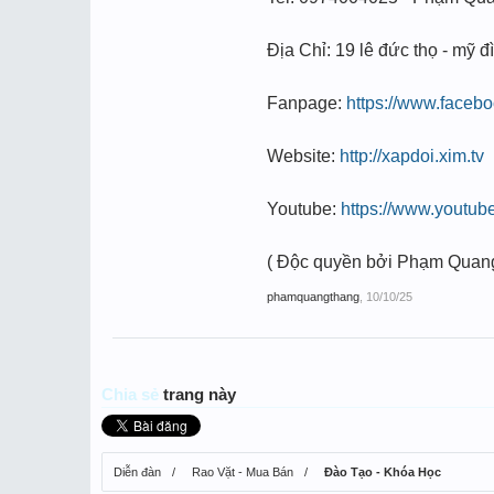
Địa Chỉ: 19 lê đức thọ - mỹ đì
Fanpage:
https://www.face
Website:
http://xapdoi.xim.tv
Youtube:
https://www.youtu
( Độc quyền bởi Phạm Quan
phamquangthang
,
10/10/25
Chia sẻ
trang này
Diễn đàn
Rao Vặt - Mua Bán
Đào Tạo - Khóa Học