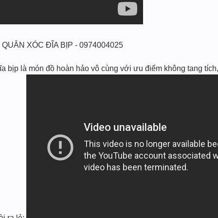
 QUÂN XÓC ĐĨA BỊP - 0974004025
a bịp là món đồ hoàn hảo vô cùng với ưu điểm không tang tích, 
i ra lẻ: