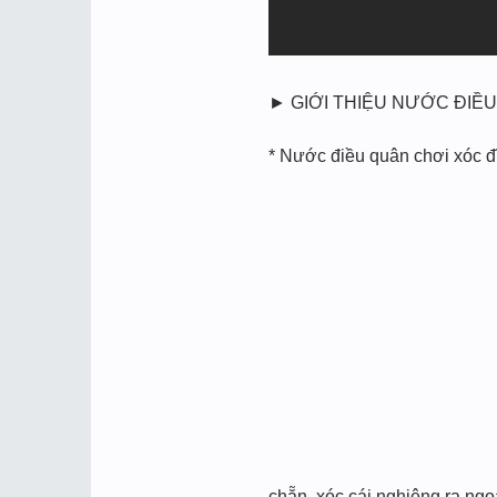
► GIỚI THIỆU NƯỚC ĐIỀU
* Nước điều quân chơi xóc đĩ
chẵn, xóc cái nghiêng ra ngoà