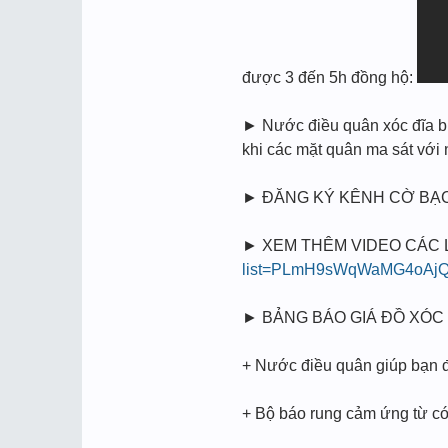
được 3 đến 5h đồng hộ:
► Nước điều quân xóc đĩa bịp
khi các mặt quân ma sát vớ
► ĐĂNG KÝ KÊNH CỜ BẠC
► XEM THÊM VIDEO CÁC LOẠ
list=PLmH9sWqWaMG4oAjQ
► BẢNG BÁO GIÁ ĐỒ XÓC 
+ Nước điều quân giúp bạn đi
+ Bộ báo rung cảm ứng từ có 