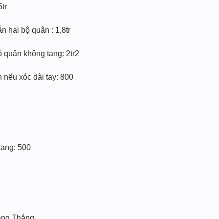
5tr
 hai bộ quân : 1,8tr
 quân không tang: 2tr2
n nếu xóc dài tay: 800
ang: 500
ang Thắng