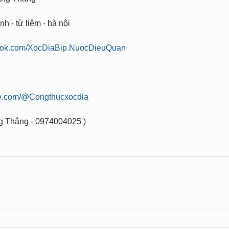
nh - từ liêm - hà nội
book.com/XocDiaBip.NuocDieuQuan
be.com/@Congthucxocdia
g Thắng - 0974004025 )