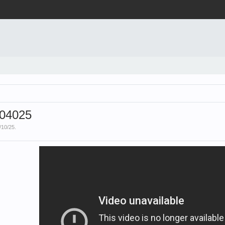
4004025
/10/25
.