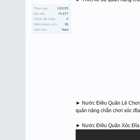
Tham gia:
13/2/25
Bài viết:
74,977
Thích đã nhận:
0
Điểm thành tích:
36
Giới tính:
Nam
► Nước Điều Quân Lẻ Chơi 
quân nặng chẵn chơi xóc đĩ
► Nước Điều Quân Xóc Đĩa Bị