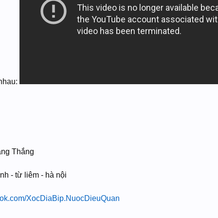
i nhau:
ang Thắng
nh - từ liêm - hà nội
book.com/XocDiaBip.NuocDieuQuan