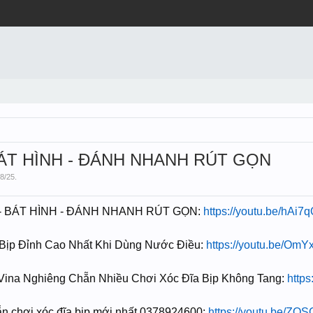
BÁT HÌNH - ĐÁNH NHANH RÚT GỌN
/8/25
.
G - BÁT HÌNH - ĐÁNH NHANH RÚT GỌN:
https://youtu.be/hAi7q
Bịp Đỉnh Cao Nhất Khi Dùng Nước Điều:
https://youtu.be/O
Vina Nghiêng Chẵn Nhiều Chơi Xóc Đĩa Bịp Không Tang:
http
̃n chơi xóc đĩa bịp mới nhất 0378924600:
https://youtu.be/Z