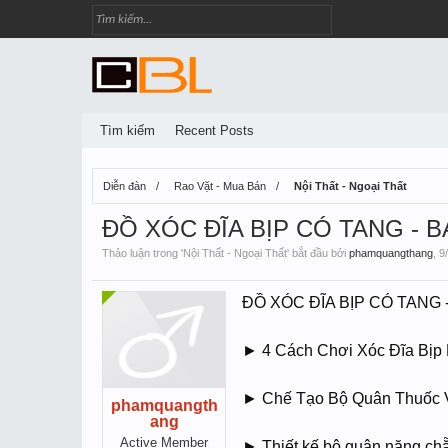
Tìm kiếm
Recent Posts
Diễn đàn
Rao Vặt - Mua Bán
Nội Thất - Ngoại Thất
ĐỒ XÓC ĐĨA BỊP CÓ TANG - 
Thảo luận trong '
Nội Thất - Ngoại Thất
' bắt đầu bởi
phamquangthang
,
9
ĐỒ XÓC ĐĨA BỊP CÓ TAN
► 4 Cách Chơi Xóc Đĩa Bịp 
► Chế Tạo Bộ Quân Thuốc 
phamquangth
ang
Active Member
► Thiết kế bộ quân nặng chă