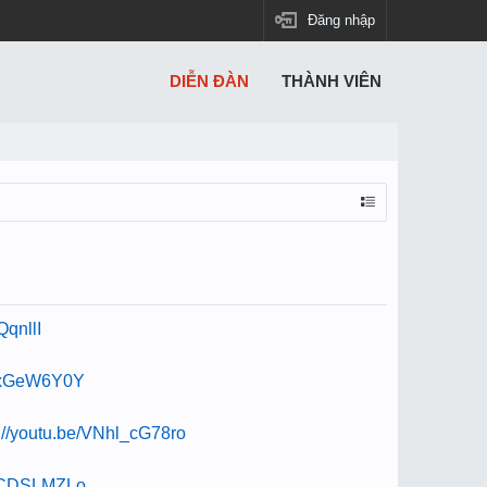
Đăng nhập
DIỄN ĐÀN
THÀNH VIÊN
QqnllI
mYxGeW6Y0Y
s://youtu.be/VNhl_cG78ro
QSCDSLMZLo