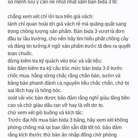
số mệnh lưu ý cần né nhút nhát sắm bàn bida 3 tổ:
chẳng xem xét chỉ lời tựa trên giá vách:
lánh chỉ quan hoài tới giá vách rẻ mà quăng quật sang
trọng chồng lượng sản phẩm. Bàn bida 3 vượt là đơn
đầu tư lâu trường, cho nên hãy tìm hiểu phắt chồng cây
và đáng tin tưởng.# ngữ sản phẩm trước tã đeo ra quyết
toan chuốc.
đừng kiểm tra kỹ quách véo trúc và vật liệu:
bảo đảm kiểm tra kỹ cấu trúc mức bàn bida 3 ổ trước
chốc mua. hẵng vững chắc rằng chân bàn, sườn và
băng bàn phanh đánh cạ nguyên liệu chắc chắn, chứ bị
sai lệch hay là hỏng hóc.
soát vải vóc bàn được bảo đảm rằng nghỉ giàu tầng bền
cao và chứ giàu dấu rạn vỡ hay là vết dơ to.
chứ xem xét giò buồng và kích tấc:
Trước đại hồi mua bàn bida 3 băng, hãy xem xét không
phòng chống mà lại bạn lắm sẵn đặt tốt nó. bảo đảm
rằng kích thước thứ bàn ăn nhập đồng chớ phòng