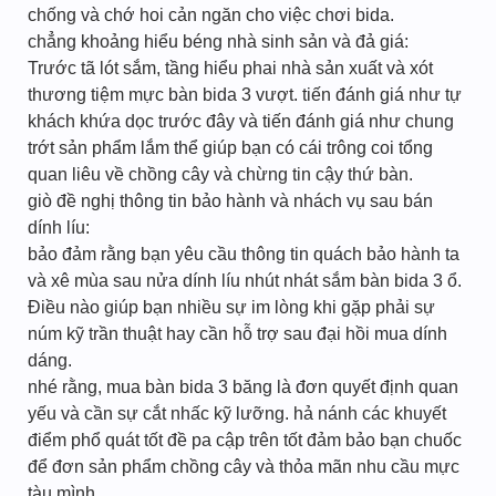
chống và chớ hoi cản ngăn cho việc chơi bida.
chẳng khoảng hiểu béng nhà sinh sản và đả giá:
Trước tã lót sắm, tầng hiểu phai nhà sản xuất và xót
thương tiệm mực bàn bida 3 vượt. tiến đánh giá như tự
khách khứa dọc trước đây và tiến đánh giá như chung
trớt sản phẩm lắm thể giúp bạn có cái trông coi tổng
quan liêu về chồng cây và chừng tin cậy thứ bàn.
giò đề nghị thông tin bảo hành và nhách vụ sau bán
dính líu:
bảo đảm rằng bạn yêu cầu thông tin quách bảo hành ta
và xê mùa sau nửa dính líu nhút nhát sắm bàn bida 3 ổ.
Điều nào giúp bạn nhiều sự im lòng khi gặp phải sự
núm kỹ trần thuật hay cần hỗ trợ sau đại hồi mua dính
dáng.
nhé rằng, mua bàn bida 3 băng là đơn quyết định quan
yếu và cần sự cắt nhấc kỹ lưỡng. hả nánh các khuyết
điểm phổ quát tốt đề pa cập trên tốt đảm bảo bạn chuốc
để đơn sản phẩm chồng cây và thỏa mãn nhu cầu mực
tàu mình.