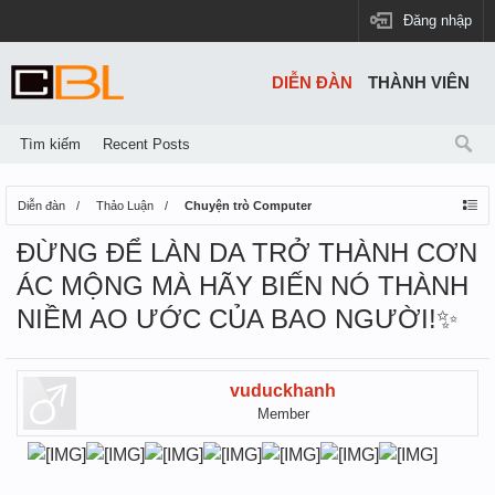
Đăng nhập
DIỄN ĐÀN
THÀNH VIÊN
Tìm kiếm
Recent Posts
Diễn đàn
Thảo Luận
Chuyện trò Computer
ĐỪNG ĐỂ LÀN DA TRỞ THÀNH CƠN
ÁC MỘNG MÀ HÃY BIẾN NÓ THÀNH
NIỀM AO ƯỚC CỦA BAO NGƯỜI!✨
vuduckhanh
Member