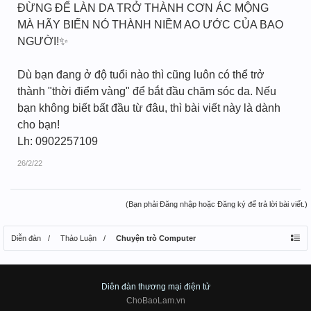
ĐỪNG ĐỂ LÀN DA TRỞ THÀNH CƠN ÁC MỘNG
MÀ HÃY BIẾN NÓ THÀNH NIỀM AO ƯỚC CỦA BAO
NGƯỜI!✨
Dù bạn đang ở độ tuổi nào thì cũng luôn có thể trở
thành "thời điểm vàng" để bắt đầu chăm sóc da. Nếu
bạn không biết bất đầu từ đâu, thì bài viết này là dành
cho bạn!
Lh: 0902257109
26/2/22
(Bạn phải Đăng nhập hoặc Đăng ký để trả lời bài viết.)
Diễn đàn
Thảo Luận
Chuyện trò Computer
Diên đàn thương mại điện tử
ChoBaoLam.vn