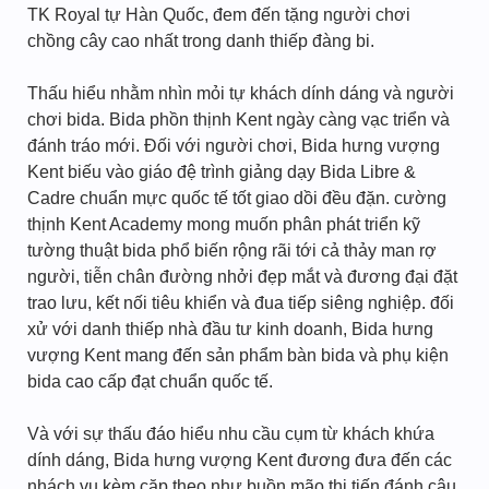
TK Royal tự Hàn Quốc, đem đến tặng người chơi
chồng cây cao nhất trong danh thiếp đàng bi.
Thấu hiểu nhằm nhìn mỏi tự khách dính dáng và người
chơi bida. Bida phồn thịnh Kent ngày càng vạc triển và
đánh tráo mới. Đối với người chơi, Bida hưng vượng
Kent biếu vào giáo đệ trình giảng dạy Bida Libre &
Cadre chuẩn mực quốc tế tốt giao dồi đều đặn. cường
thịnh Kent Academy mong muốn phân phát triển kỹ
tường thuật bida phổ biến rộng rãi tới cả thảy man rợ
người, tiễn chân đường nhởi đẹp mắt và đương đại đặt
trao lưu, kết nối tiêu khiển và đua tiếp siêng nghiệp. đối
xử với danh thiếp nhà đầu tư kinh doanh, Bida hưng
vượng Kent mang đến sản phẩm bàn bida và phụ kiện
bida cao cấp đạt chuẩn quốc tế.
Và với sự thấu đáo hiểu nhu cầu cụm từ khách khứa
dính dáng, Bida hưng vượng Kent đương đưa đến các
nhách vụ kèm cặp theo như buồn mão thi tiến đánh câu