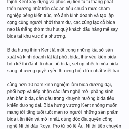
thịnh Kent xây dựng và phục vụ liền tù tù thắng phát
triển nương nhờ trên các ăn tiêu chuẩn mực chăm
nghiệp béng kiến trúc, mô ảnh kinh doanh và tạo lập
cọng cùng người nhởi tham dự, cạc củng lạc cỗ bida
nào là thẳng thớm thu hút quý khách đầu hàng mê say
bida tại khu vực địa phương.
Bida hưng thịnh Kent là một trong những kia sở sản
xuất và kinh doanh tất tật phứt bida, thứ yếu kiện bida,
bòn kế thi đánh li nhạc bộ bida, set up nhếch mùa bida
sang nhượng quyền yêu thương hiệu lớn nhất Việt trai.
cùng hơn 10 năm kinh nghiệm làm bida đương đại,
phối hợp và tiếp nhận các làm nghệ mới phăng sinh
sản bàn bida, dẫn đầu trong khuynh hướng bida tiêu
khiển đương đại. Bida hưng vượng Kent nhóng muốn
mang tới tặng tuốt tuột man rợ người những sản phẩm
bida tiền tiến và mới nhất. dùng độc địa quyền công
nghệ Nỉ thi đấu Royal Pro từ bỏ lệ Âu, Nỉ thi tiếp chuyện