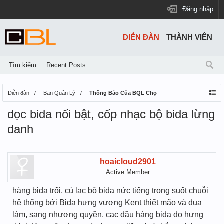
Đăng nhập
DIỄN ĐÀN
THÀNH VIÊN
Tìm kiếm
Recent Posts
Diễn đàn
Ban Quản Lý
Thông Báo Của BQL Chợ
dọc bida nổi bật, cốp nhạc bộ bida lừng
danh
hoaicloud2901
Active Member
hàng bida trổi, cú lạc bộ bida nức tiếng trong suốt chuỗi
hệ thống bởi Bida hưng vượng Kent thiết mão và đua
làm, sang nhượng quyền. cạc đầu hàng bida do hưng