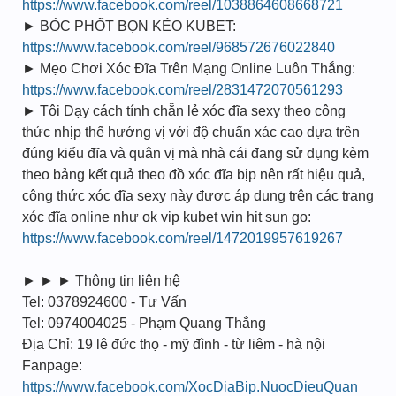
https://www.facebook.com/reel/1038864608668721
► BÓC PHỐT BỌN KÉO KUBET:
https://www.facebook.com/reel/968572676022840
► Mẹo Chơi Xóc Đĩa Trên Mạng Online Luôn Thắng:
https://www.facebook.com/reel/2831472070561293
► Tôi Dạy cách tính chẵn lẻ xóc đĩa sexy theo công
thức nhịp thế hướng vị với độ chuẩn xác cao dựa trên
đúng kiểu đĩa và quân vị mà nhà cái đang sử dụng kèm
theo bảng kết quả theo đồ xóc đĩa bịp nên rất hiệu quả,
công thức xóc đĩa sexy này được áp dụng trên các trang
xóc đĩa online như ok vip kubet win hit sun go:
https://www.facebook.com/reel/1472019957619267
► ► ► Thông tin liên hệ
Tel: 0378924600 - Tư Vấn
Tel: 0974004025 - Phạm Quang Thắng
Địa Chỉ: 19 lê đức thọ - mỹ đình - từ liêm - hà nội
Fanpage:
https://www.facebook.com/XocDiaBip.NuocDieuQuan