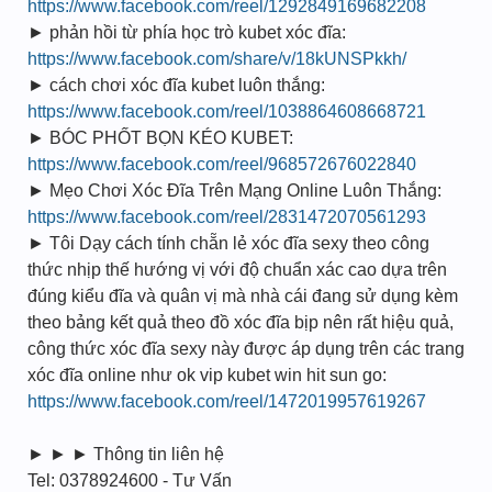
https://www.facebook.com/reel/1292849169682208
► phản hồi từ phía học trò kubet xóc đĩa:
https://www.facebook.com/share/v/18kUNSPkkh/
► cách chơi xóc đĩa kubet luôn thắng:
https://www.facebook.com/reel/1038864608668721
► BÓC PHỐT BỌN KÉO KUBET:
https://www.facebook.com/reel/968572676022840
► Mẹo Chơi Xóc Đĩa Trên Mạng Online Luôn Thắng:
https://www.facebook.com/reel/2831472070561293
► Tôi Dạy cách tính chẵn lẻ xóc đĩa sexy theo công
thức nhịp thế hướng vị với độ chuẩn xác cao dựa trên
đúng kiểu đĩa và quân vị mà nhà cái đang sử dụng kèm
theo bảng kết quả theo đồ xóc đĩa bịp nên rất hiệu quả,
công thức xóc đĩa sexy này được áp dụng trên các trang
xóc đĩa online như ok vip kubet win hit sun go:
https://www.facebook.com/reel/1472019957619267
► ► ► Thông tin liên hệ
Tel: 0378924600 - Tư Vấn