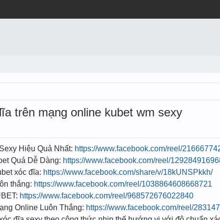
c đĩa trên mạng online kubet wm sexy
 Sexy Hiệu Quả Nhất:
https://www.facebook.com/reel/2166677
bet Quá Dễ Dàng:
https://www.facebook.com/reel/1292849169
ubet xóc đĩa:
https://www.facebook.com/share/v/18kUNSPkkh/
uôn thắng:
https://www.facebook.com/reel/1038864608668721
UBET:
https://www.facebook.com/reel/968572676022840
ạng Online Luôn Thắng:
https://www.facebook.com/reel/2831
xóc đĩa sexy theo công thức nhịp thế hướng vị với độ chuẩn xá