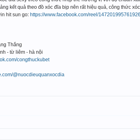
ng kết quả theo đồ xóc đĩa bịp nên rất hiệu quả, công thức xó
in hit sun go:
https://www.facebook.com/reel/14720199576192
ang Thắng
nh - từ liêm - hà nội
ook.com/congthuckubet
be.com/@nuocdieuquanxocdia