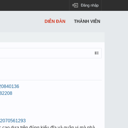
Đăng nhập
DIỄN ĐÀN
THÀNH VIÊN
420840136
682208
472070561293
c cao dựa trên đúng kiểu đĩa và quân vị mà nhà