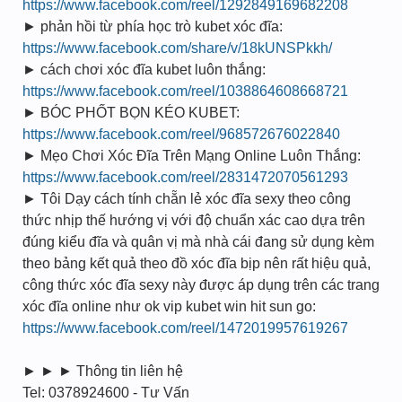
https://www.facebook.com/reel/1292849169682208
► phản hồi từ phía học trò kubet xóc đĩa:
https://www.facebook.com/share/v/18kUNSPkkh/
► cách chơi xóc đĩa kubet luôn thắng:
https://www.facebook.com/reel/1038864608668721
► BÓC PHỐT BỌN KÉO KUBET:
https://www.facebook.com/reel/968572676022840
► Mẹo Chơi Xóc Đĩa Trên Mạng Online Luôn Thắng:
https://www.facebook.com/reel/2831472070561293
► Tôi Dạy cách tính chẵn lẻ xóc đĩa sexy theo công
thức nhịp thế hướng vị với độ chuẩn xác cao dựa trên
đúng kiểu đĩa và quân vị mà nhà cái đang sử dụng kèm
theo bảng kết quả theo đồ xóc đĩa bịp nên rất hiệu quả,
công thức xóc đĩa sexy này được áp dụng trên các trang
xóc đĩa online như ok vip kubet win hit sun go:
https://www.facebook.com/reel/1472019957619267
► ► ► Thông tin liên hệ
Tel: 0378924600 - Tư Vấn