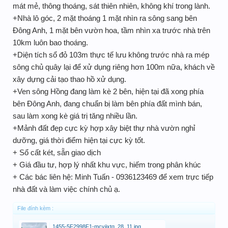
mát mẻ, thông thoáng, sát thiên nhiên, không khí trong lành.
+Nhà lô góc, 2 mặt thoáng 1 mặt nhìn ra sông sang bên
Đông Anh, 1 mặt bên vườn hoa, tầm nhìn xa trước nhà trên
10km luôn bao thoáng.
+Diện tích sổ đỏ 103m thực tế lưu không trước nhà ra mép
sông chủ quây lại để xử dụng riêng hơn 100m nữa, khách về
xây dựng cải tạo thao hồ xử dụng.
+Ven sông Hồng đang làm kè 2 bên, hiện tại đã xong phía
bên Đông Anh, đang chuẩn bị làm bên phía đất mình bán,
sau làm xong kè giá trị tăng nhiều lần.
+Mảnh đất đẹp cực kỳ hợp xây biệt thự nhà vườn nghỉ
dưỡng, giá thời điểm hiện tại cực kỳ tốt.
+ Sổ cất két, sẵn giao dịch
+ Giá đầu tư, hợp lý nhất khu vực, hiếm trong phân khúc
+ Các bác liên hệ: Minh Tuấn - 0936123469 để xem trực tiếp
nhà đất và làm việc chính chủ ạ.
File đính kèm :
1455-5F2998F1-mcyijxtq_28_11.jpg