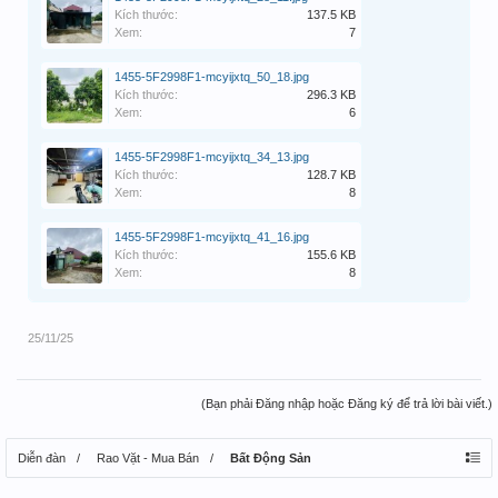
Kích thước:
137.5 KB
Xem:
7
1455-5F2998F1-mcyijxtq_50_18.jpg
Kích thước:
296.3 KB
Xem:
6
1455-5F2998F1-mcyijxtq_34_13.jpg
Kích thước:
128.7 KB
Xem:
8
1455-5F2998F1-mcyijxtq_41_16.jpg
Kích thước:
155.6 KB
Xem:
8
25/11/25
(Bạn phải Đăng nhập hoặc Đăng ký để trả lời bài viết.)
Diễn đàn
Rao Vặt - Mua Bán
Bất Động Sản