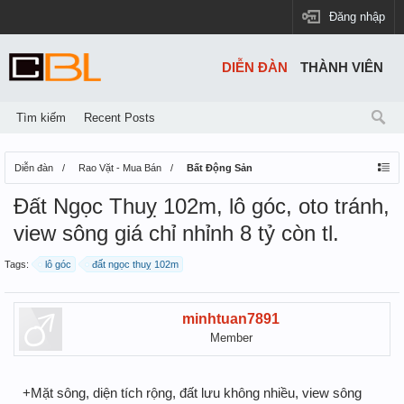
Đăng nhập
DIỄN ĐÀN
THÀNH VIÊN
Tìm kiếm
Recent Posts
Diễn đàn
Rao Vặt - Mua Bán
Bất Động Sản
Đất Ngọc Thuỵ 102m, lô góc, oto tránh,
view sông giá chỉ nhỉnh 8 tỷ còn tl.
Tags:
lô góc
đất ngọc thuỵ 102m
minhtuan7891
Member
+Mặt sông, diện tích rộng, đất lưu không nhiều, view sông