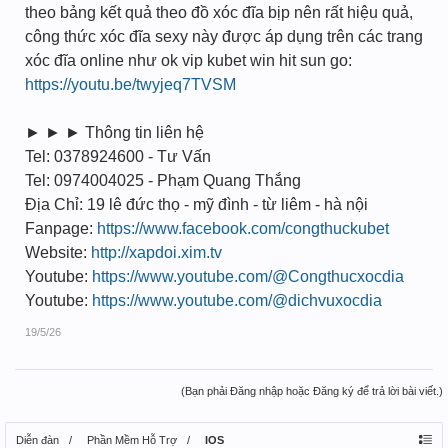
theo bảng kết quả theo đồ xóc đĩa bịp nên rất hiệu quả,
công thức xóc đĩa sexy này được áp dụng trên các trang
xóc đĩa online như ok vip kubet win hit sun go:
https://youtu.be/twyjeq7TVSM
► ► ► Thông tin liên hệ
Tel: 0378924600 - Tư Vấn
Tel: 0974004025 - Phạm Quang Thắng
Địa Chỉ: 19 lê đức thọ - mỹ đình - từ liêm - hà nội
Fanpage:
https://www.facebook.com/congthuckubet
Website:
http://xapdoi.xim.tv
Youtube:
https://www.youtube.com/@Congthucxocdia
Youtube:
https://www.youtube.com/@dichvuxocdia
19/5/26
(Bạn phải Đăng nhập hoặc Đăng ký để trả lời bài viết.)
Diễn đàn
Phần Mềm Hỗ Trợ
IOS