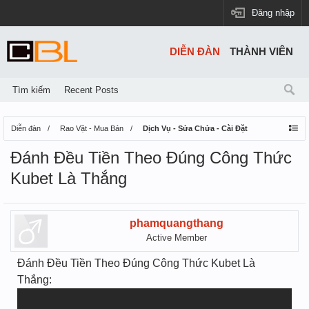
Đăng nhập
DIỄN ĐÀN
THÀNH VIÊN
Tìm kiếm
Recent Posts
Diễn đàn
Rao Vặt - Mua Bán
Dịch Vụ - Sửa Chửa - Cài Đặt
Đánh Đều Tiền Theo Đúng Công Thức
Kubet Là Thắng
phamquangthang
Active Member
Đánh Đều Tiền Theo Đúng Công Thức Kubet Là
Thắng: