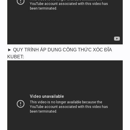
► QUY TRÌNH ÁP DỤNG CÔNG THỨC XÓC ĐĨA
KUBET: