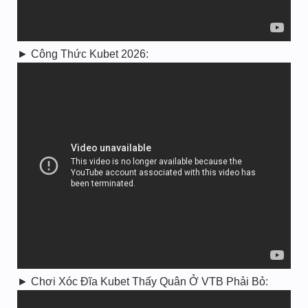
► Công Thức Kubet 2026:
► Chơi Xóc Đĩa Kubet Thấy Quân Ở VTB Phải Bỏ: