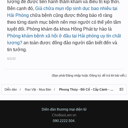
lượng để được tiến hành thăm khám và điều trị kịp thời.
Bên cạnh đó,
Giá chữa mụn rộp sinh dục bao nhiêu tại
Hải Phòng
chữa bệnh cũng được thông báo rõ ràng
theo từng danh mục bệnh nên mọi người có thể yên tâm
tuyệt đối. Phòng khám đa khoa Hồng Phát tự hào là
Phòng khám bệnh xã hội ở đâu tại Hải phòng uy tín chất
lượng?
an toàn được đông đảo người dân biết đến và
tin tưởng.
6/1/22
(Bạn phải Đăng nhập hoặc Đăng ký để trả lời bài viết.)
Diễn đàn
Rao Vặt - Mua Bán
Phong Thủy - Đồ Cổ - Cây Cảnh - Thú Nuôi
Diên đàn thương mại điện tử
ChoBaoLam.vn
090.2222.504.