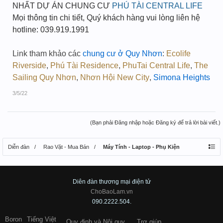
NHẤT DỰ ÁN CHUNG CƯ
PHÚ TÀI CENTRAL LIFE
Mọi thông tin chi tiết, Quý khách hàng vui lòng liên hệ
hotline: 039.919.1991
Link tham khảo các
chung cư ở Quy Nhơn
:
Ecolife
Riverside
,
Phú Tài Residence
,
PhuTai Central Life
,
The
Sailing Quy Nhơn
,
Nhơn Hội New City
,
Simona Heights
3/5/22
(Bạn phải Đăng nhập hoặc Đăng ký để trả lời bài viết.)
Diễn đàn
Rao Vặt - Mua Bán
Máy Tính - Laptop - Phụ Kiện
Diên đàn thương mại điện tử
ChoBaoLam.vn
090.2222.504.
Boron
Tiếng Việt
Quy định và Nội quy
Trợ giúp