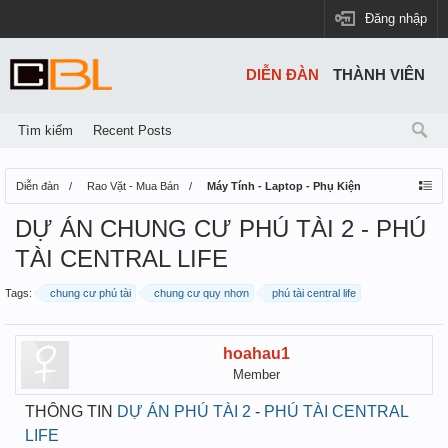
Đăng nhập
DIỄN ĐÀN
THÀNH VIÊN
Tìm kiếm
Recent Posts
Diễn đàn
Rao Vặt - Mua Bán
Máy Tính - Laptop - Phụ Kiện
DỰ ÁN CHUNG CƯ PHÚ TÀI 2 - PHÚ
TÀI CENTRAL LIFE
Tags:
chung cư phú tài
chung cư quy nhơn
phú tài central life
hoahau1
Member
THÔNG TIN
DỰ ÁN PHÚ TÀI 2
-
PHÚ TÀI CENTRAL
LIFE