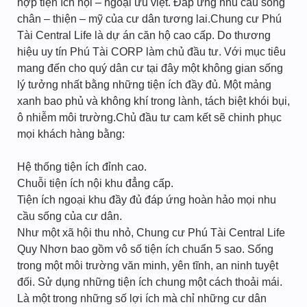
hợp tiện ích nội – ngoại ưu việt. Đáp ứng nhu cầu sống
chân – thiện – mỹ của cư dân tương lai.Chung cư Phú
Tài Central Life là dự án căn hộ cao cấp. Do thương
hiệu uy tín Phú Tài CORP làm chủ đầu tư. Với mục tiêu
mang đến cho quý dân cư tại đây một không gian sống
lý tưởng nhất bằng những tiện ích đầy đủ. Một mảng
xanh bao phủ và không khí trong lành, tách biệt khói bụi,
ô nhiễm môi trường.Chủ đầu tư cam kết sẽ chinh phục
mọi khách hàng bằng:
Hệ thống tiện ích đỉnh cao.
Chuỗi tiện ích nội khu đẳng cấp.
Tiện ích ngoại khu đầy đủ đáp ứng hoàn hảo mọi nhu
cầu sống của cư dân.
Như một xã hội thu nhỏ, Chung cư Phú Tài Central Life
Quy Nhơn bao gồm vô số tiện ích chuẩn 5 sao. Sống
trong một môi trường văn minh, yên tĩnh, an ninh tuyệt
đối. Sử dụng những tiện ích chung một cách thoải mái.
Là một trong những số lợi ích mà chỉ những cư dân