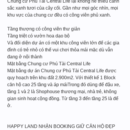
Chung cư Phú Tài Central Life lại không hề thiếu cảnh
sắc xanh tươi của cây cối. Gần như mọi góc nhìn, mọi
khu vực của chung cư đều có công viên phủ xanh.
Tầng thượng có công viên thư giản
Tầng triệt có vườn hoa dạo bộ
Và đối diện dự án có một khu công viên lớn để các gia
đình có trẻ nhỏ có thể vui chơi thỏa mái mặc dù vẫn
đang ở nội thành
Mặt bằng Chung cư Phú Tài Central Life
Mặt bằng dự án Chung cư Phú Tài Central Life được
quy hoạch trên khu đất 2.900m2. Với thiết kế 1 Block
căn hộ cao 25 tầng và áp máiTrong đó dùng để đậu xe,
tầng 1 và 2 là Shophouse thương mại, nhà trẻ, không
gian sinh hoạt cộng đồng. Từ tầng 3 đến tầng 25 là để
ở.
HAPPY LAND NHẬN BOOKING GIỮ CĂN HỘ ĐẸP