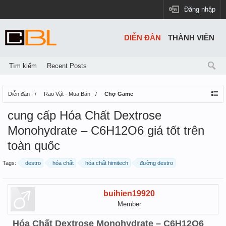
Đăng nhập
DIỄN ĐÀN
THÀNH VIÊN
Tìm kiếm
Recent Posts
Diễn đàn
Rao Vặt - Mua Bán
Chợ Game
cung cấp Hóa Chất Dextrose
Monohydrate – C6H12O6 giá tốt trên
toàn quốc
Tags:
destro
hóa chất
hóa chất himitech
đường destro
buihien19920
Member
Hóa Chất Dextrose Monohydrate – C6H12O6