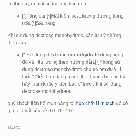
có thể gây ra một số tác hại, bao gồm:
[*]Tăng cân[*]Mất kiểm soát lượng đường trong
máu[*]Sâu răng
Khi sử dụng dextrose monohydrate, cần lưu ý những
điều sau:
[*]Sử dụng
dextrose monohydrate
đúng nồng
độ và liều lượng theo hướng dẫn.[*]Không sử
dụng dextrose monohydrate cho trẻ em dưới 1
tuổi.[*]Nếu bạn đang mang thai hoặc cho con bú,
hãy tham khảo ý kiến bác sĩ trước khi sử dụng
dextrose monohydrate.
quý khách liên hệ mua hàng tại
hóa chất Himitech
để có
giá tốt nhất liên hệ 0766177877
19/10/25