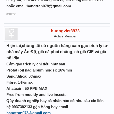
hoặc email:hangtran078@gmail.com
8/10/22
huongviet3933
Active Member
Hiện tai,chúng tôi có nguồn hàng cám gạo trích ly từ
nhà máy Ấn Độ, giá cả phải chăng, có giá CIF và giá
nội địa.
Cám gạo trích ly chỉ tiêu như sau
Profat (oil nad albuminoids): 16%min
Sand/Silica: 5%max
Fibre: 14%max
Aflatoxin: 50 PPB MAX
Free from mouldy and live insects.
Qúy doanh nghiệp hay cá nhân nào có nhu cầu xin liên
hệ 0937392133 gặp Hằng hay email
hangtran078@gmail.com