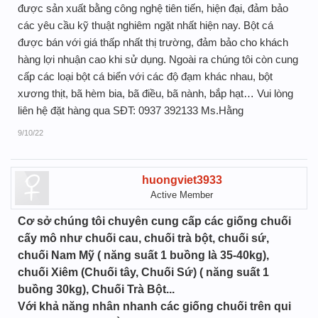
được sản xuất bằng công nghệ tiên tiến, hiện đại, đảm bảo
các yêu cầu kỹ thuật nghiêm ngặt nhất hiện nay. Bột cá
được bán với giá thấp nhất thị trường, đảm bảo cho khách
hàng lợi nhuận cao khi sử dụng. Ngoài ra chúng tôi còn cung
cấp các loại bột cá biển với các độ đạm khác nhau, bột
xương thịt, bã hèm bia, bã điều, bã nành, bắp hạt… Vui lòng
liên hệ đặt hàng qua SĐT: 0937 392133 Ms.Hằng
9/10/22
huongviet3933
Active Member
Cơ sở chúng tôi chuyên cung cấp các giống chuối
cấy mô như chuối cau, chuối trà bột, chuối sứ,
chuối Nam Mỹ ( năng suất 1 buồng là 35-40kg),
chuối Xiêm (Chuối tây, Chuối Sứ) ( năng suất 1
buồng 30kg), Chuối Trà Bột...
Với khả năng nhân nhanh các giống chuối trên qui