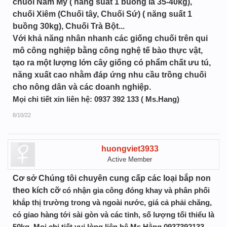
chuối Nam Mỹ ( năng suất 1 buồng là 35-40kg),
chuối Xiêm (Chuối tây, Chuối Sứ) ( năng suất 1
buồng 30kg), Chuối Trà Bột...
Với khả năng nhân nhanh các giống chuối trên qui
mô công nghiệp bằng công nghệ tế bào thực vật,
tạo ra một lượng lớn cây giống có phẩm chất ưu tú,
năng xuất cao nhằm đáp ứng nhu cầu trồng chuối
cho nông dân và các doanh nghiệp.
Mọi chi tiết xin liên hệ: 0937 392 133 ( Ms.Hang)
8/10/22
huongviet3933
Active Member
Cơ sở Chúng tôi chuyên cung cấp các loại bắp non
theo kích cỡ
có nhận gia công đóng khay và phân phối
khắp thị trường trong và ngoài nước, giá cả phải chăng,
có giao hàng tới sài gòn và các tỉnh, số lượng tối thiểu là
50kg. Mọi chi tiết vui lòng liên hệ Ms.Hằng 0937392133