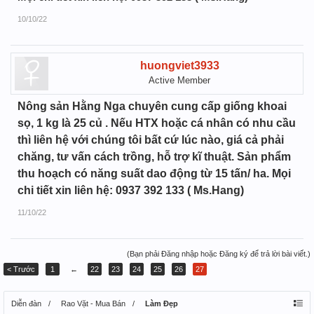
10/10/22
huongviet3933
Active Member
Nông sản Hằng Nga chuyên cung cấp giống khoai
sọ, 1 kg là 25 củ . Nếu HTX hoặc cá nhân có nhu cầu
thì liên hệ với chúng tôi bất cứ lúc nào, giá cả phải
chăng, tư vấn cách trồng, hỗ trợ kĩ thuật. Sản phẩm
thu hoạch có năng suất dao động từ 15 tấn/ ha. Mọi
chi tiết xin liên hệ: 0937 392 133 ( Ms.Hang)
11/10/22
(Bạn phải Đăng nhập hoặc Đăng ký để trả lời bài viết.)
< Trước
1
←
22
23
24
25
26
27
Diễn đàn
Rao Vặt - Mua Bán
Làm Đẹp