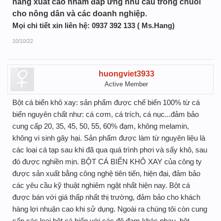
năng xuất cao nhằm đáp ứng nhu cầu trồng chuối
cho nông dân và các doanh nghiệp.
Mọi chi tiết xin liên hệ: 0937 392 133 ( Ms.Hang)
10/10/22
huongviet3933
Active Member
Bột cá biển khô xay: sản phẩm được chế biến 100% từ cá
biển nguyên chất như: cá cơm, cá trích, cá nục...đảm bảo
cung cấp 20, 35, 45, 50, 55, 60% đạm, không melamin,
không vi sinh gây hại. Sản phẩm được làm từ nguyên liệu là
các loại cá tạp sau khi đã qua quá trình phơi và sấy khô, sau
đó được nghiền mịn. BỘT CÁ BIỂN KHÔ XAY của công ty
được sản xuất bằng công nghệ tiên tiến, hiện đại, đảm bảo
các yêu cầu kỹ thuật nghiêm ngặt nhất hiện nay. Bột cá
được bán với giá thấp nhất thị trường, đảm bảo cho khách
hàng lợi nhuận cao khi sử dụng. Ngoài ra chúng tôi còn cung
cấp các loại bột cá biển với các độ đạm khác nhau, bột