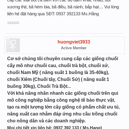
xương thịt, bã hèm bia, bã điều, bã nành, bắp hạt… Vui lòng
liên hệ đặt hàng qua SĐT: 0937 392133 Ms.Hằng
10/10/22
huongviet3933
Active Member
Cơ sở chúng tôi chuyên cung cấp các giống chuối
cấy mô như chuối cau, chuối trà bột, chuối sứ,
chuối Nam Mỹ ( năng suất 1 buồng là 35-40kg),
chuối Xiêm (Chuối tây, Chuối Sứ) ( năng suất 1
buồng 30kg), Chuối Trà Bột...
Với khả năng nhân nhanh các giống chuối trên qui
mô công nghiệp bằng công nghệ tế bào thực vật,
tạo ra một lượng lớn cây giống có phẩm chất ưu tú,
năng xuất cao nhằm đáp ứng nhu cầu trồng chuối
cho nông dân và các doanh nghiệp.
Mọi chi tiết xin liên hệ: 0937 392 133 ( Ms.Hang)