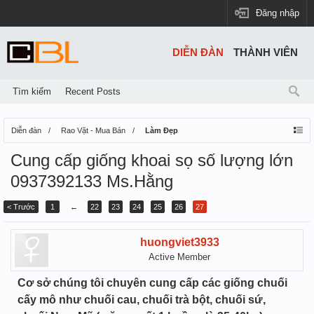
Đăng nhập
DIỄN ĐÀN
THÀNH VIÊN
Tìm kiếm
Recent Posts
Diễn đàn
Rao Vặt - Mua Bán
Làm Đẹp
Cung cấp giống khoai sọ số lượng lớn
0937392133 Ms.Hằng
< Trước
1
←
22
23
24
25
26
27
huongviet3933
Active Member
Cơ sở chúng tôi chuyên cung cấp các giống chuối
cấy mô như chuối cau, chuối trà bột, chuối sứ,