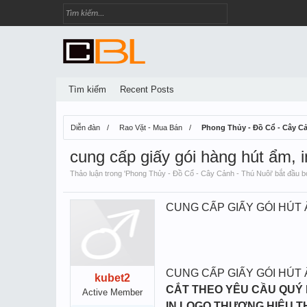
Tìm kiếm
Recent Posts
Diễn đàn
Rao Vặt - Mua Bán
Phong Thủy - Đồ Cổ - Cây Cả
cung cấp giấy gói hàng hút ẩm, i
Thảo luận trong '
Phong Thủy - Đồ Cổ - Cây Cảnh - Thú Nuôi
' bắt đầu 
CUNG CẤP GIẤY GÓI HÚT
CUNG CẤP GIẤY GÓI HÚT
kubet2
CẮT THEO YÊU CẦU QUÝ
Active Member
IN LOGO THƯƠNG HIỆU 