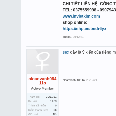
CHI TIẾT LIÊN HỆ: CÔNG T
TEL: 0375559998 - 090794
www.invietkim.com
shop online:
https://shp.ee/bedr6yx
kubet2
,
29/12/21
sex
đây là ý kiến của riêng 
oloanvanh084
oloanvanh08411o
,
29/12/21
11o
Active Member
Tham gia:
30/11/21
Bài viết:
6,283
Thích đã nhận:
0
Điểm thành tích:
36
Giới tính:
Nữ