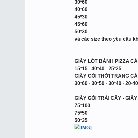
30*60
40*60
45*30
45*60
50*30
và các size theo yêu cầu k
GIẤY LÓT BÁNH PIZZA CÁC 
15*15 - 40*40 - 25*25
GIẤY GÓI THỜI TRANG CÁ
30*60 - 30*50 - 30*40 - 20-40
GIẤY GÓI TRÁI CÂY - GIẤ
75*100
75*50
50*35