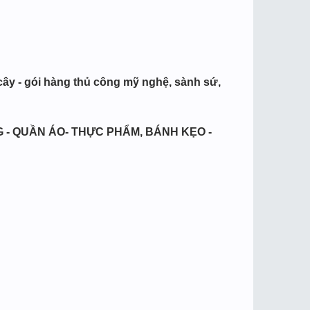
 cây - gói hàng thủ công mỹ nghệ, sành sứ,
 - QUẦN ÁO- THỰC PHẨM, BÁNH KẸO -