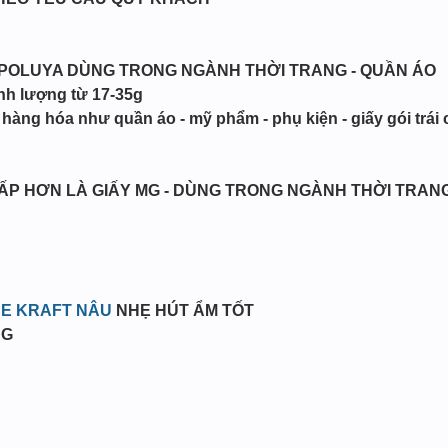
 POLUYA DÙNG TRONG NGÀNH THỜI TRANG - QUẦN ÁO
ịnh lượng từ 17-35g
i hàng hóa như quần áo - mỹ phẩm - phụ kiện - giấy gói trái
CẤP HƠN LÀ GIẤY MG - DÙNG TRONG NGÀNH THỜI TRANG
RE KRAFT NÂU
NHẸ HÚT ẨM TỐT
NG