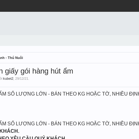
nh - Thú Nuôi
n giấy gói hàng hút ẩm
bởi
kubet2
,
29/12/21
.
 ẨM SỐ LƯỢNG LỚN - BÁN THEO KG HOẶC TỜ, NHIỀU ĐỊ
 ẨM SỐ LƯỢNG LỚN - BÁN THEO KG HOẶC TỜ, NHIỀU ĐỊ
 KHÁCH.
THEO YÊU CẦU QUÝ KHÁCH