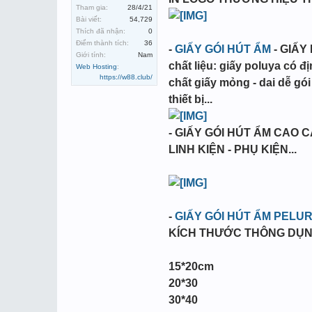
Tham gia:
28/4/21
Bài viết:
54,729
Thích đã nhận:
0
Điểm thành tích:
36
-
GIẤY GÓI HÚT ẨM
- GIẤY
Giới tính:
Nam
chất liệu: giấy poluya có đ
Web Hosting
:
https://w88.club/
chất giấy mỏng - dai dễ gó
thiết bị...
- GIẤY GÓI HÚT ẨM CAO 
LINH KIỆN - PHỤ KIỆN...
-
GIẤY GÓI HÚT ẨM PELU
KÍCH THƯỚC THÔNG DỤ
15*20cm
20*30
30*40