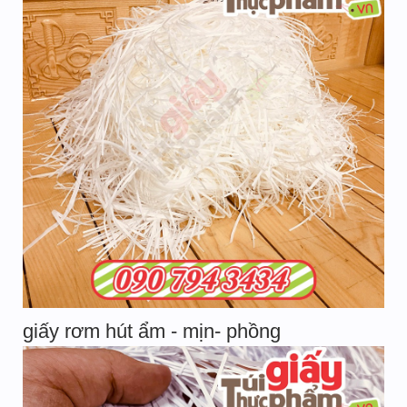
giấy rơm hút ẩm - mịn- phồng