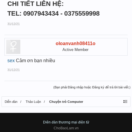
CHI TIẾT LIÊN HỆ:
TEL: 0907943434 - 0375559998
31/12/21
oloanvanh08411o
Active Member
sex
Cảm ơn bạn nhiều
31/12/21
(Bạn phải Đăng nhập hoặc Đăng ký để trả lời bài viết.)
Diễn đàn
Thảo Luận
Chuyện trò Computer
Diên đàn thương mại điện tử
ChoBaoLam.vn