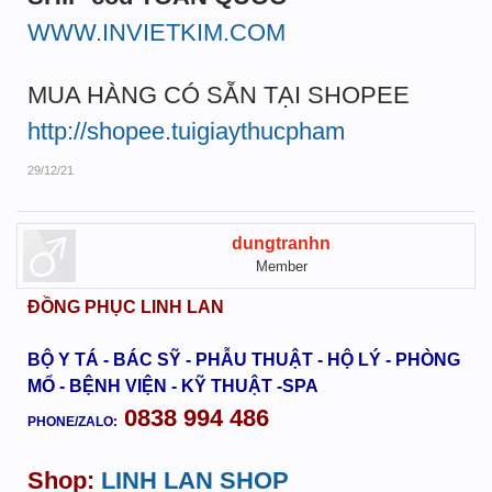
WWW.INVIETKIM.COM
MUA HÀNG CÓ SẴN TẠI SHOPEE
http://shopee.tuigiaythucpham
29/12/21
dungtranhn
Member
ĐỒNG PHỤC LINH LAN
BỘ Y TÁ - BÁC SỸ - PHẪU THUẬT - HỘ LÝ - PHÒNG
MỔ - BỆNH VIỆN - KỸ THUẬT -SPA
0838 994 486
PHONE/ZALO:
Shop:
LINH LAN SHOP