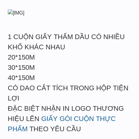
1 CUỘN GIẤY THẤM DẦU CÓ NHIỀU
KHỔ KHÁC NHAU
20*150M
30*150M
40*150M
CÓ DAO CẮT TÍCH TRONG HỘP TIỆN
LỢI
ĐẶC BIỆT NHẬN IN LOGO THƯƠNG
HIỆU LÊN
GIẤY GÓI CUỘN THỰC
PHẨM
THEO YÊU CẦU