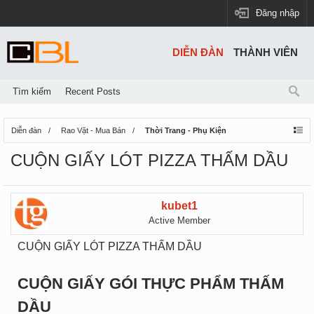
Đăng nhập
DIỄN ĐÀN
THÀNH VIÊN
Tìm kiếm
Recent Posts
Diễn đàn
Rao Vặt - Mua Bán
Thời Trang - Phụ Kiện
CUỘN GIẤY LÓT PIZZA THẤM DẦU
kubet1
Active Member
CUỘN GIẤY LÓT PIZZA THẤM DẦU
CUỘN GIẤY GÓI THỰC PHẨM THẤM
DẦU