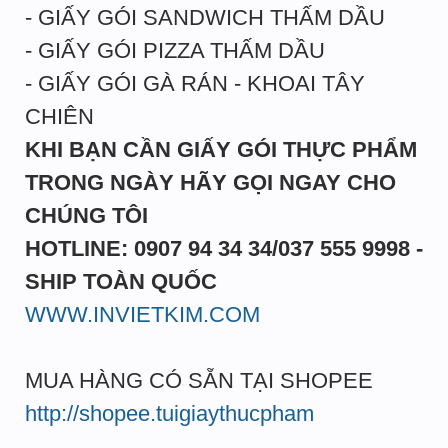
- GIẤY GÓI SANDWICH THẤM DẦU
- GIẤY GÓI PIZZA THẤM DẦU
- GIẤY GÓI GÀ RÁN - KHOAI TÂY
CHIÊN
KHI BẠN CẦN GIẤY GÓI THỰC PHẨM
TRONG NGÀY HÃY GỌI NGAY CHO
CHÚNG TÔI
HOTLINE: 0907 94 34 34/037 555 9998 -
SHIP TOÀN QUỐC
WWW.INVIETKIM.COM
MUA HÀNG CÓ SẴN TẠI SHOPEE
http://shopee.tuigiaythucpham