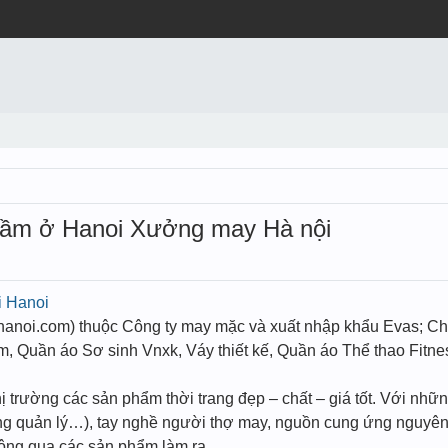
đầm ở Hanoi Xưởng may Hà nội
i Hanoi
noi.com) thuộc Công ty may mặc và xuất nhập khẩu Evas; Ch
m, Quần áo Sơ sinh Vnxk, Váy thiết kế, Quần áo Thể thao Fitne
ị trường các sản phẩm thời trang đẹp – chất – giá tốt. Với nh
hống quản lý…), tay nghề người thợ may, nguồn cung ứng nguyên
hông qua các sản phẩm làm ra.