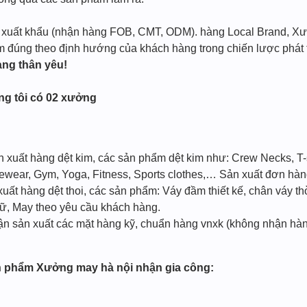
ng xuất khẩu (nhận hàng FOB, CMT, ODM). hàng Local Brand, X
 đúng theo định hướng của khách hàng trong chiến lược phát t
ng thân yêu!
ng tôi có 02 xưởng
xuất hàng dệt kim, các sản phẩm dệt kim như: Crew Necks, T-sh
vewear, Gym, Yoga, Fitness, Sports clothes,… Sản xuất đơn hà
ất hàng dệt thoi, các sản phẩm: Váy đầm thiết kế, chân váy thờ
ữ, May theo yêu cầu khách hàng.
hận sản xuất các mặt hàng kỹ, chuẩn hàng vnxk (không nhận hà
ản phẩm Xưởng may hà nội nhận gia công: