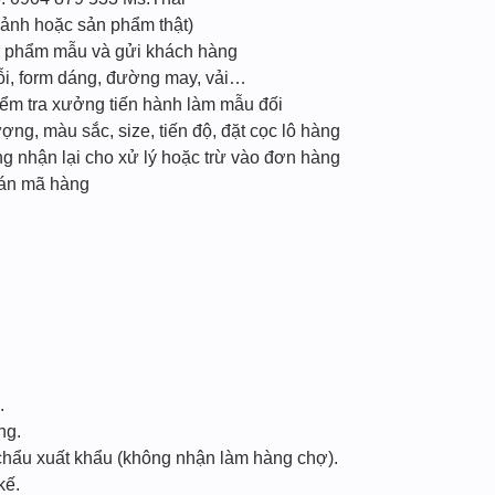
ảnh hoặc sản phẩm thật)
n phẩm mẫu và gửi khách hàng
ỗi, form dáng, đường may, vải…
iểm tra xưởng tiến hành làm mẫu đối
ng, màu sắc, size, tiến độ, đặt cọc lô hàng
g nhận lại cho xử lý hoặc trừ vào đơn hàng
oán mã hàng
.
ng.
chẩu xuất khẩu (không nhận làm hàng chợ).
kế.