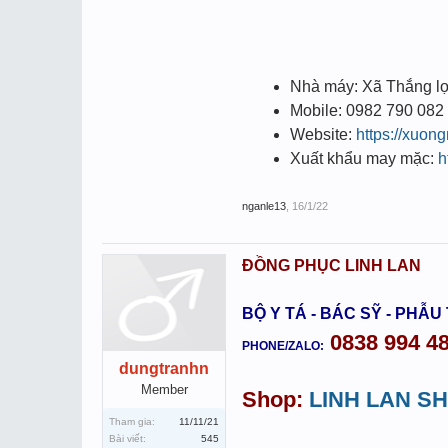
Nhà máy: Xã Thắng lợi
Mobile: 0982 790 082
Website:
https://xuo
Xuất khẩu may mặc:
h
nganle13
,
16/1/22
ĐỒNG PHỤC LINH LAN
BỘ Y TÁ - BÁC SỸ - PHẪU
0838 994 4
PHONE/ZALO:
dungtranhn
Member
Shop:
LINH LAN S
Tham gia:
11/11/21
Bài viết:
545