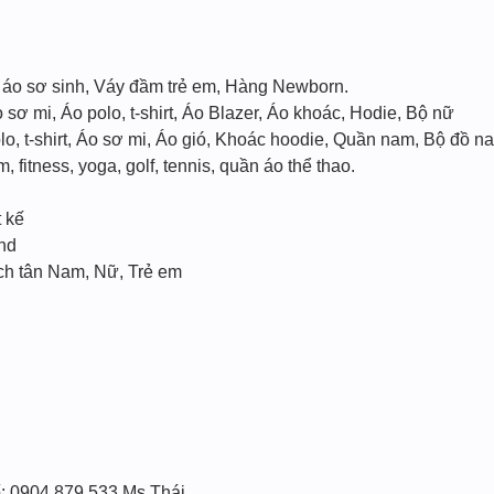
 áo sơ sinh, Váy đầm trẻ em, Hàng Newborn.
 sơ mi, Áo polo, t-shirt, Áo Blazer, Áo khoác, Hodie, Bộ nữ
lo, t-shirt, Áo sơ mi, Áo gió, Khoác hoodie, Quần nam, Bộ đồ n
fitness, yoga, golf, tennis, quần áo thể thao.
 kế
nd
h tân Nam, Nữ, Trẻ em
ố: 0904 879 533 Ms.Thái