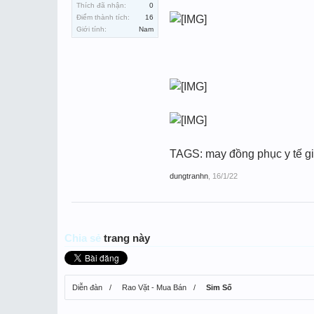
Thích đã nhận:
0
Điểm thành tích:
16
Giới tính:
Nam
TAGS: may đồng phục y tế gi
dungtranhn
,
16/1/22
Chia sẻ
trang này
Diễn đàn
Rao Vặt - Mua Bán
Sim Số