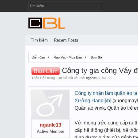
Tìm kiếm
Recent Posts
Diễn đàn
Rao Vặt - Mua Bán
Sim Số
Công ty gia công Váy 
Bảo Lâm
Thảo luận trong '
Sim Số
' bắt đầu bởi
nganle13
,
16/1/22
.
Công ty nhận làm quần áo tạ
Xưởng Hanoi[/b]
(xuongmayha
Quần áo vnxk, Quần áo trẻ e
Với mong ước cung cấp ra th
nganle13
cấp hệ thống (thiết bị, hệ t
Active Member
định được giá trị của mình t