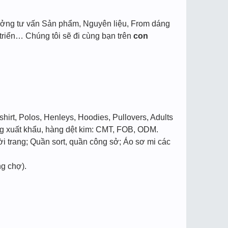
ưởng tư vấn Sản phẩm, Nguyên liệu, From dáng
riển… Chúng tôi sẽ đi cùng bạn trên
con
irt, Polos, Henleys, Hoodies, Pullovers, Adults
ng xuất khẩu, hàng dệt kim: CMT, FOB, ODM.
i trang; Quần sort, quần công sở; Áo sơ mi các
ng chợ).