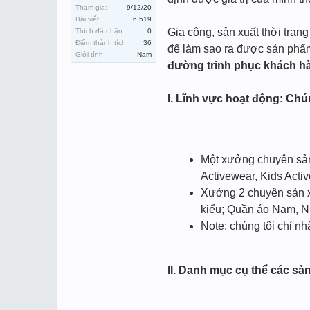
Tham gia:
9/12/20
Bài viết:
6,519
Gia công, sản xuất thời tra
Thích đã nhận:
0
Điểm thành tích:
36
để làm sao ra được sản phẩm
Giới tính:
Nam
đường trinh phục khách hà
I. Lĩnh vực hoạt động: Chú
Một xưởng chuyên sản 
Activewear, Kids Acti
Xưởng 2 chuyên sản xu
kiểu; Quần áo Nam, N
Note: chúng tôi chỉ n
II. Danh mục cụ thể các s