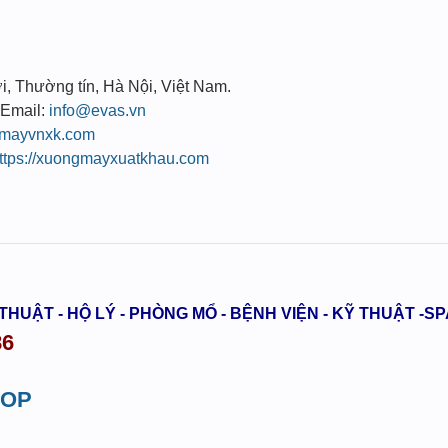
, Thường tín, Hà Nội, Việt Nam.
 Email:
info@evas.vn
ngmayvnxk.com
ttps://xuongmayxuatkhau.com
 THUẬT - HỘ LÝ - PHÒNG MỔ - BỆNH VIỆN - KỸ THUẬT -S
86
HOP