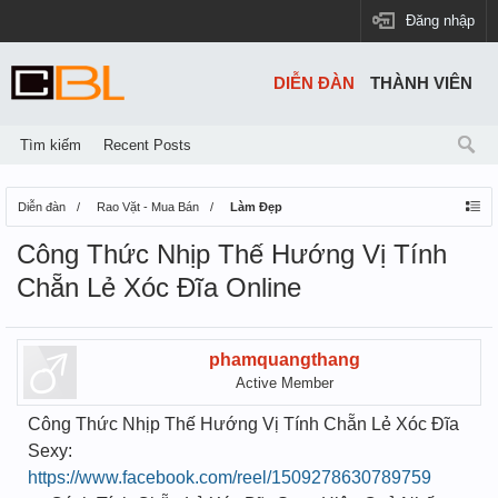
Đăng nhập
DIỄN ĐÀN
THÀNH VIÊN
Tìm kiếm
Recent Posts
Diễn đàn
Rao Vặt - Mua Bán
Làm Đẹp
Công Thức Nhịp Thế Hướng Vị Tính
Chẵn Lẻ Xóc Đĩa Online
phamquangthang
Active Member
Công Thức Nhịp Thế Hướng Vị Tính Chẵn Lẻ Xóc Đĩa
Sexy:
https://www.facebook.com/reel/1509278630789759