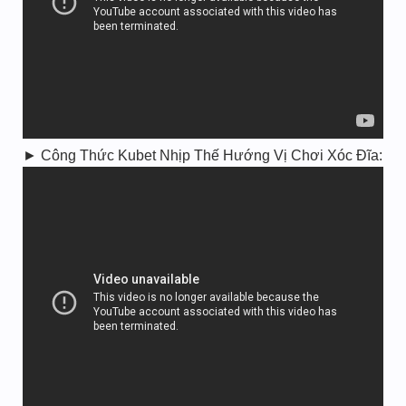
► Công Thức Kubet Nhịp Thế Hướng Vị Chơi Xóc Đĩa: