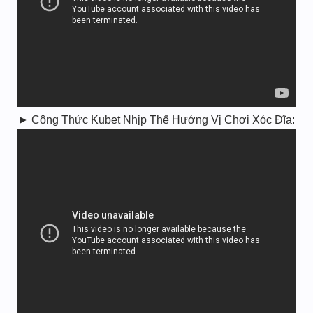
► Công Thức Kubet Nhịp Thế Hướng Vị Chơi Xóc Đĩa: