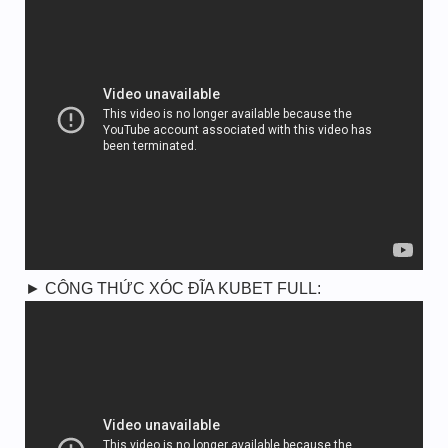
► CÔNG THỨC XÓC ĐĨA KUBET FULL: