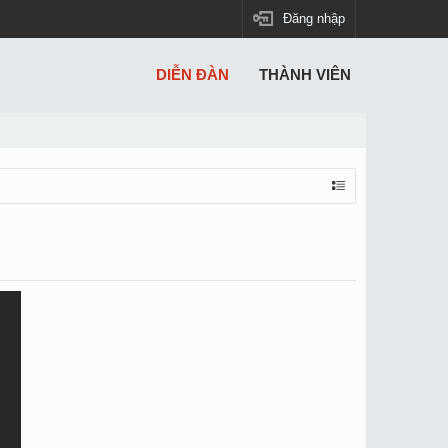
Đăng nhập
DIỄN ĐÀN
THÀNH VIÊN