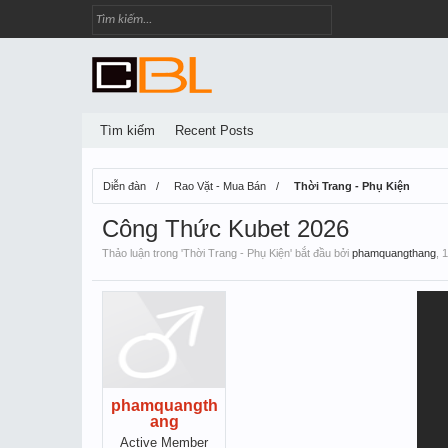
Tìm kiếm
Recent Posts
Diễn đàn
Rao Vặt - Mua Bán
Thời Trang - Phụ Kiện
Công Thức Kubet 2026
Thảo luận trong '
Thời Trang - Phụ Kiện
' bắt đầu bởi
phamquangthang
,
1
phamquangth
ang
Active Member