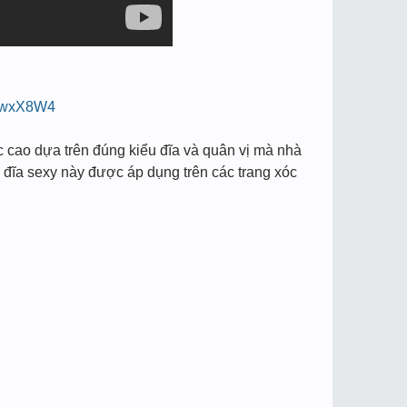
U
amwxX8W4
c cao dựa trên đúng kiểu đĩa và quân vị mà nhà
c đĩa sexy này được áp dụng trên các trang xóc