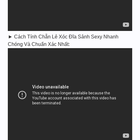
► Cách Tính Chẵn Lẻ Xóc Đĩa Sảnh Sexy Nhanh
Chóng Và Chuẩn Xác Nhất: