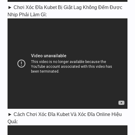
► Chơi Xóc Đĩa Kubet Bị Giật Lag Không Đếm Được
Nhịp Phải Làm Gì:
► Cách Chơi Xóc Đĩa Kubet Và Xóc Đĩa Online Hiệu
Quả: