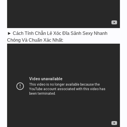
► Cách Tính Chẵn Lẻ Xóc Đĩa Sảnh Sexy Nhanh
Chóng Và Chuẩn Xác Nhất: