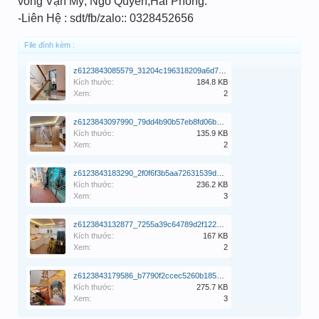
vòng Vạn Mỹ, Ngô Quyền,Hải Phòng.
-Liên Hệ : sdt/fb/zalo:: 0328452656
File đính kèm :
z6123843085579_31204c196318209a6d70093edec3efa3.jpg
Kích thước:
184.8 KB
Xem:
2
z6123843097990_79dd4b90b57eb8fd06b034e6e1bd0183.jpg
Kích thước:
135.9 KB
Xem:
2
z6123843183290_2f0f6f3b5aa72631539d623d466b6603.jpg
Kích thước:
236.2 KB
Xem:
3
z6123843132877_7255a39c64789d2f122a0cf84a0f30e0.jpg
Kích thước:
167 KB
Xem:
2
z6123843179586_b7790f2ccec5260b18572a2960b215d7.jpg
Kích thước:
275.7 KB
Xem:
3