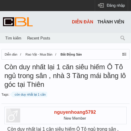
Đăng nhập
DIỄN ĐÀN
THÀNH VIÊN
Tìm kiếm
Recent Posts
Diễn đàn
Rao Vặt - Mua Bán
Bất Động Sản
️️Còn duy nhất lại 1 căn siêu hiếm Ô Tô
ngủ trong sân , nhà 3 Tầng mái bằng lô
góc tại Thiên
Tags:
️️còn duy nhất lại 1 căn
nguyenhoang5792
New Member
️️Còn duy nhất lại 1 căn siêu hiếm Ô Tô ngủ trong sân ,