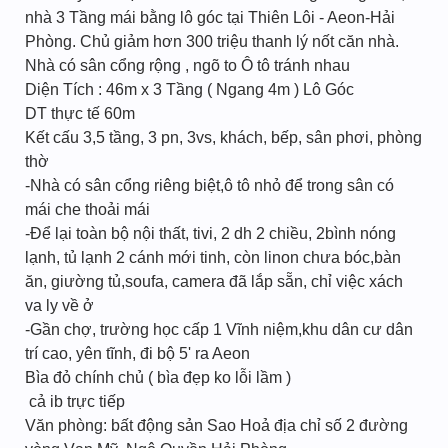
nhà 3 Tầng mái bằng lô góc tại Thiên Lôi - Aeon-Hải
Phòng. Chủ giảm hơn 300 triệu thanh lý nốt căn nhà.
Nhà có sân cổng rộng , ngõ to Ô tô tránh nhau
Diện Tích : 46m x 3 Tầng ( Ngang 4m ) Lô Góc
DT thực tế 60m
Kết cấu 3,5 tầng, 3 pn, 3vs, khách, bếp, sân phơi, phòng
thờ
-Nhà có sân cổng riêng biệt,ô tô nhỏ để trong sân có
mái che thoải mái
-Để lại toàn bộ nội thất, tivi, 2 dh 2 chiều, 2bình nóng
lạnh, tủ lạnh 2 cánh mới tinh, còn linon chưa bóc,bàn
ăn, giường tủ,soufa, camera đã lắp sẵn, chỉ việc xách
va ly về ở
-Gần chợ, trường học cấp 1 Vĩnh niệm,khu dân cư dân
trí cao, yên tĩnh, đi bộ 5' ra Aeon
Bìa đỏ chính chủ ( bìa đẹp ko lỗi lầm )
́ cả ib trực tiếp
Văn phòng: bất động sản Sao Hoả địa chỉ số 2 đường