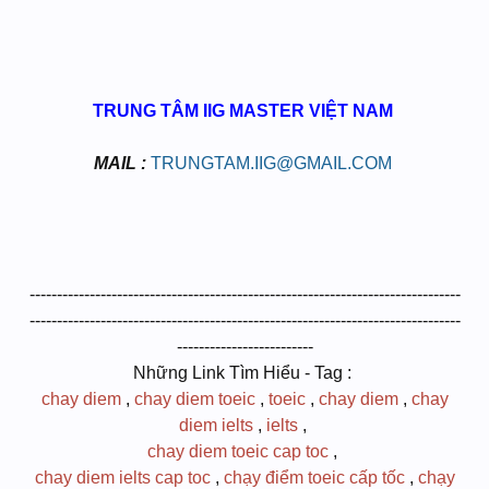
TRUNG TÂM IIG MASTER VIỆT NAM
​
MAIL :
TRUNGTAM.IIG@GMAIL.COM
​
-------------------------------------------------------------------------------
-------------------------------------------------------------------------------
-------------------------
Những Link Tìm Hiểu - Tag :
chay diem
,
chay diem toeic
,
toeic
,
chay diem
,
chay
diem ielts
,
ielts
,
chay diem toeic cap toc
,
chay diem ielts cap toc
,
chạy điểm toeic cấp tốc
,
chạy