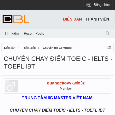
Đăng nhập
DIỄN ĐÀN
THÀNH VIÊN
Tìm kiếm
Recent Posts
Diễn đàn
Thảo Luận
Chuyện trò Computer
CHUYÊN CHẠY ĐIỂM TOEIC - IELTS -
TOEFL IBT
quangcaovvkwio3z
Member
TRUNG TÂM IIG MASTER VIỆT NAM
​
CHUYÊN CHẠY ĐIỂM TOEIC - IELTS - TOEFL IBT