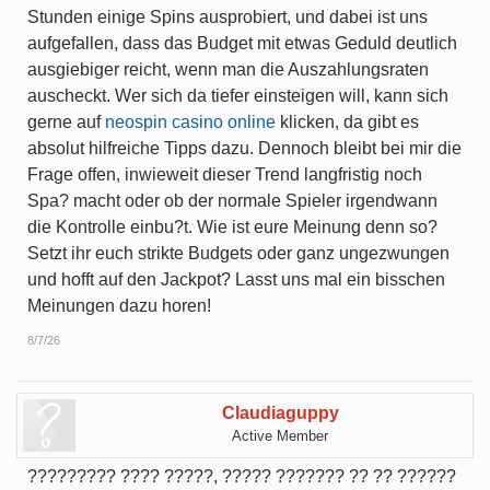
Stunden einige Spins ausprobiert, und dabei ist uns
aufgefallen, dass das Budget mit etwas Geduld deutlich
ausgiebiger reicht, wenn man die Auszahlungsraten
auscheckt. Wer sich da tiefer einsteigen will, kann sich
gerne auf
neospin casino online
klicken, da gibt es
absolut hilfreiche Tipps dazu. Dennoch bleibt bei mir die
Frage offen, inwieweit dieser Trend langfristig noch
Spa? macht oder ob der normale Spieler irgendwann
die Kontrolle einbu?t. Wie ist eure Meinung denn so?
Setzt ihr euch strikte Budgets oder ganz ungezwungen
und hofft auf den Jackpot? Lasst uns mal ein bisschen
Meinungen dazu horen!
8/7/26
Claudiaguppy
Active Member
????????? ???? ?????, ????? ??????? ?? ?? ??????