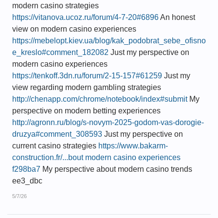
modern casino strategies
https://vitanova.ucoz.ru/forum/4-7-20#6896
An honest
view on modern casino experiences
https://mebelopt.kiev.ua/blog/kak_podobrat_sebe_ofisno
e_kreslo#comment_182082
Just my perspective on
modern casino experiences
https://tenkoff.3dn.ru/forum/2-15-157#61259
Just my
view regarding modern gambling strategies
http://chenapp.com/chrome/notebook/index#submit
My
perspective on modern betting experiences
http://agronn.ru/blog/s-novym-2025-godom-vas-dorogie-
druzya#comment_308593
Just my perspective on
current casino strategies
https://www.bakarm-
construction.fr/...bout modern casino experiences
f298ba7
My perspective about modern casino trends
ee3_dbc
5/7/26