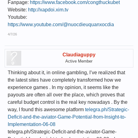
Fanpage:
https://www.facebook.com/congthuckubet
Website:
http://xapdoi.xim.tv
Youtube:
https://www.youtube.com/@nuocdieuquanxocdia
4/7/26
Claudiaguppy
Active Member
Thinking about it, in online gambling, I’ve realized that
the latest sites have completely transformed how we
experience games . In my opinion, it seems like the
payouts are often all over the place, which proves that
careful budget control is the real key nowadays . By the
way, I found this awesome platform
telegra.ph/Strategic-
Deficit-and-the-aviator-Game-Potential-from-Insight-to-
Implementation-06-08
telegra.ph/Strategic-Deficit-and-the-aviator-Game-