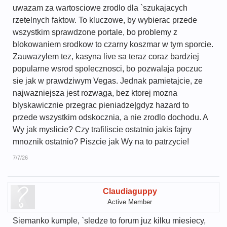
uwazam za wartosciowe zrodlo dla `szukajacych
rzetelnych faktow. To kluczowe, by wybierac przede
wszystkim sprawdzone portale, bo problemy z
blokowaniem srodkow to czarny koszmar w tym sporcie.
Zauwazylem tez, kasyna live sa teraz coraz bardziej
popularne wsrod spolecznosci, bo pozwalaja poczuc
sie jak w prawdziwym Vegas. Jednak pamietajcie, ze
najwazniejsza jest rozwaga, bez ktorej mozna
blyskawicznie przegrac pieniadze|gdyz hazard to
przede wszystkim odskocznia, a nie zrodlo dochodu. A
Wy jak myslicie? Czy trafiliscie ostatnio jakis fajny
mnoznik ostatnio? Piszcie jak Wy na to patrzycie!
7/7/26
Claudiaguppy
Active Member
Siemanko kumple, `sledze to forum juz kilku miesiecy,