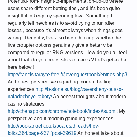
Potential-from-Insight-to-Implementation-06-08 where
users share different betting tips , and it’s been quite
insightful to keep my spending low . Something I
regularly tell newbies is to avoid trying to run after
losses , because it's almost always when things goes
wrong . Recently, I've also been thinking whether the
live croupier options genuinely give a better vibe
compared to regular RNG versions. How do you all feel
about that, do you prefer slots or cards ? Let's get a chat
here below !
http://francis.tarayre.free.fr/jevonguestbook/entries.php3
An honest perspective regarding modern betting
experiences
http://b-stone.su/blog/zaversheny-pusko-
naladochnye-raboty/
An honest thoughts about modern
casino strategies
http://chenapp.com/chrome/notebook/index#submit
My
perspective about modern gambling experiences
http://bookangel.co.uk/boards/threads/hey-
folks.364/page-937#post-39619
An honest take about