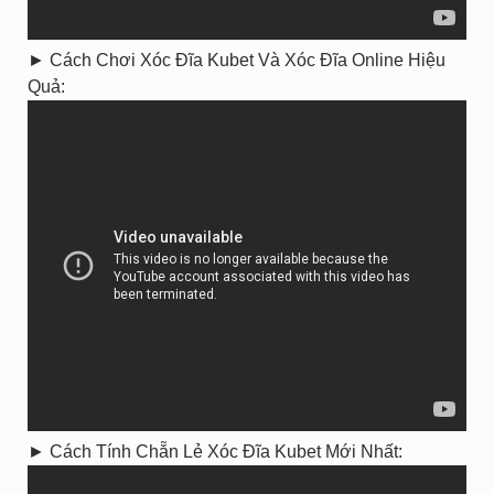
► Cách Chơi Xóc Đĩa Kubet Và Xóc Đĩa Online Hiệu
Quả:
► Cách Tính Chẵn Lẻ Xóc Đĩa Kubet Mới Nhất: