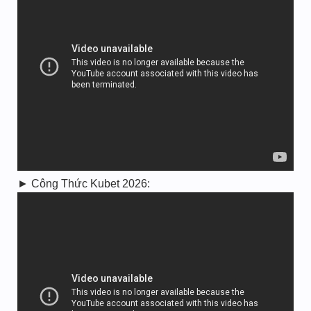
► Công Thức Kubet 2026: