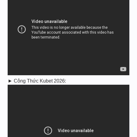
► Công Thức Kubet 2026: