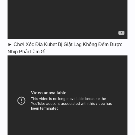
► Chơi Xóc Đĩa Kubet Bị Giật Lag Không Đếm Được
Nhịp Phải Làm Gì: