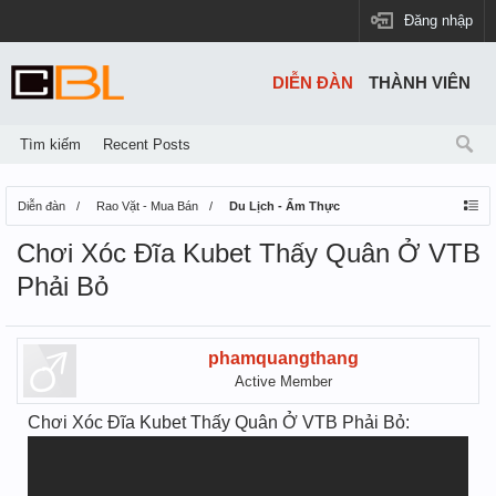
Đăng nhập
DIỄN ĐÀN
THÀNH VIÊN
Tìm kiếm
Recent Posts
Diễn đàn
Rao Vặt - Mua Bán
Du Lịch - Ẩm Thực
Chơi Xóc Đĩa Kubet Thấy Quân Ở VTB
Phải Bỏ
phamquangthang
Active Member
Chơi Xóc Đĩa Kubet Thấy Quân Ở VTB Phải Bỏ: