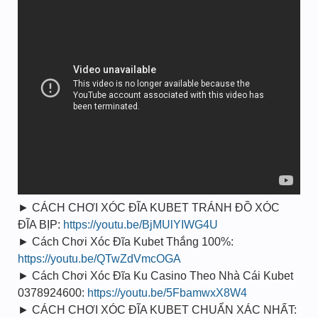
► CÁCH CHƠI XÓC ĐĨA KUBET TRÁNH ĐỒ XÓC
ĐĨA BỊP:
https://youtu.be/BjMUlYIWG4U
► Cách Chơi Xóc Đĩa Kubet Thắng 100%:
https://youtu.be/QTwZdVmcOGA
► Cách Chơi Xóc Đĩa Ku Casino Theo Nhà Cái Kubet
0378924600:
https://youtu.be/5FbamwxX8W4
► CÁCH CHƠI XÓC ĐĨA KUBET CHUẨN XÁC NHẤT: