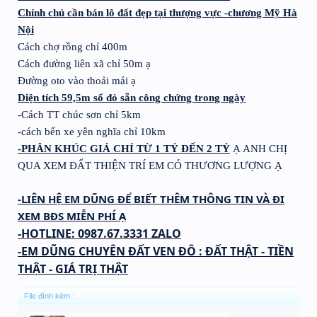
Chính chủ cần bán lô đất đẹp tại thượng vực -chương Mỹ Hà
Nội
Cách chợ rồng chỉ 400m
Cách đường liên xã chỉ 50m ạ
Đường oto vào thoải mái ạ
Diện tích 59,5m sổ đỏ sẵn công chứng trong ngày
-Cách TT chúc sơn chỉ 5km
-cách bến xe yên nghĩa chỉ 10km
-PHÂN KHÚC GIÁ CHỈ TỪ 1 TỶ ĐẾN 2 TỶ
Ạ ANH CHỊ
QUA XEM ĐẤT THIỆN TRÍ EM CÓ THƯƠNG LƯỢNG Ạ
-LIÊN HỆ EM DŨNG ĐỂ BIẾT THÊM THÔNG TIN VÀ ĐI
XEM BĐS MIỄN PHÍ Ạ
-HOTLINE: 0987.67.3331 ZALO
-EM DŨNG CHUYÊN ĐẤT VEN ĐÔ : ĐẤT THẬT - TIỀN
THẬT - GIÁ TRỊ THẬT
File đính kèm :