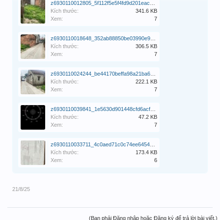
z6930110012805_5f112f5e5f4fd9d201eace2cd2edcfcd.jpg
Kích thước:
341.6 KB
Xem:
7
z6930110018648_352ab88850be03990e9913a3e3994d73.jpg
Kích thước:
306.5 KB
Xem:
7
z6930110024244_be44170beffa98a21ba64873f710e800.jpg
Kích thước:
222.1 KB
Xem:
7
z6930110039841_1e5630d901448cfd6acfd340b2cb4d16.jpg
Kích thước:
47.2 KB
Xem:
7
z6930110033711_4c0aed71c0c74ee645414d72243fbec0.jpg
Kích thước:
173.4 KB
Xem:
6
21/8/25
(Bạn phải Đăng nhập hoặc Đăng ký để trả lời bài viết.)