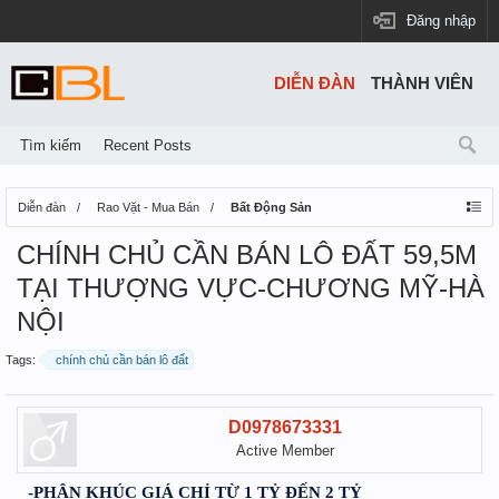
Đăng nhập
DIỄN ĐÀN
THÀNH VIÊN
Tìm kiếm
Recent Posts
Diễn đàn
Rao Vặt - Mua Bán
Bất Động Sản
CHÍNH CHỦ CẦN BÁN LÔ ĐẤT 59,5M
TẠI THƯỢNG VỰC-CHƯƠNG MỸ-HÀ
NỘI
Tags:
chính chủ cần bán lô đất
D0978673331
Active Member
-PHÂN KHÚC GIÁ CHỈ TỪ 1 TỶ ĐẾN 2 TỶ