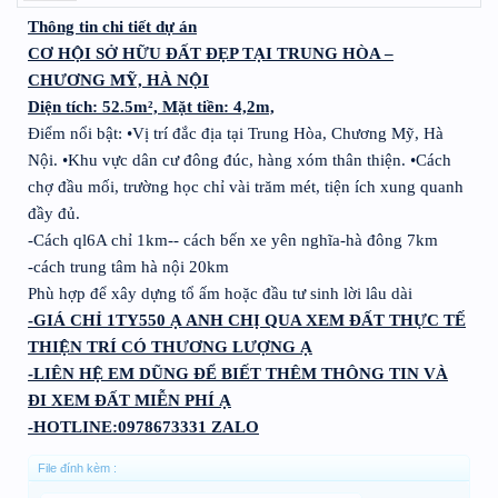
Thông tin chi tiết dự án
CƠ HỘI SỞ HỮU ĐẤT ĐẸP TẠI TRUNG HÒA –
CHƯƠNG MỸ, HÀ NỘI
Diện tích: 52.5m², Mặt tiền: 4,2m,
Điểm nổi bật: •Vị trí đắc địa tại Trung Hòa, Chương Mỹ, Hà
Nội. •Khu vực dân cư đông đúc, hàng xóm thân thiện. •Cách
chợ đầu mối, trường học chỉ vài trăm mét, tiện ích xung quanh
đầy đủ.
-Cách ql6A chỉ 1km-- cách bến xe yên nghĩa-hà đông 7km
-cách trung tâm hà nội 20km
Phù hợp để xây dựng tổ ấm hoặc đầu tư sinh lời lâu dài
-GIÁ CHỈ 1TY550 Ạ ANH CHỊ QUA XEM ĐẤT THỰC TẾ
THIỆN TRÍ CÓ THƯƠNG LƯỢNG Ạ
-LIÊN HỆ EM DŨNG ĐỂ BIẾT THÊM THÔNG TIN VÀ
ĐI XEM ĐẤT MIỄN PHÍ Ạ
-HOTLINE:0978673331 ZALO
File đính kèm :