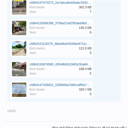
z6864147473273_2a7a6ca0ed26abc5042c08ffc2f3fd3b.jpg
Kích thước:
302.3 KB
Xem:
7
z6864150906396_3799a27a029f3deb8b58e19399aabceb.jpg
Kích thước:
130.3 KB
Xem:
6
z6864151118375_9bbd4be54546b44711ca971706c18a49.jpg
Kích thước:
121.5 KB
Xem:
5
z6864150874580_43548b5615683c50a8424a014d4ebcfb.jpg
Kích thước:
108.4 KB
Xem:
5
z6864147428622_0280606a7d00cafff0e78c100f868fb4.jpg
Kích thước:
329.7 KB
Xem:
5
1/8/25
(Bạn phải Đăng nhập hoặc Đăng ký để trả lời bài viết.)