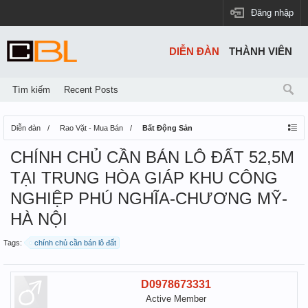
Đăng nhập
DIỄN ĐÀN
THÀNH VIÊN
Tìm kiếm
Recent Posts
Diễn đàn
Rao Vặt - Mua Bán
Bất Động Sản
CHÍNH CHỦ CẦN BÁN LÔ ĐẤT 52,5M
TẠI TRUNG HÒA GIÁP KHU CÔNG
NGHIỆP PHÚ NGHĨA-CHƯƠNG MỸ-
HÀ NỘI
Tags:
chính chủ cần bán lô đất
D0978673331
Active Member